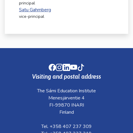
kosketus-
principal
ja
Satu Gahmberg
pyyhkäisyliikkeitä.
vice-principal
Facebook
Instagram
LinkedIn
Youtube
TikTok
Visiting and postal address
The Sámi Education Institute
Menesjärventie 4
FI-99870 INARI
Finland
Tel. +358 407 237 309