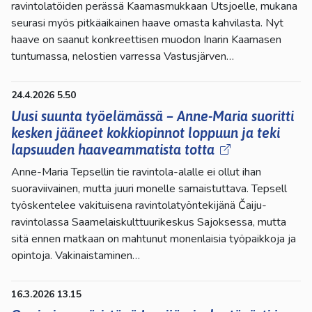
ravintolatöiden perässä Kaamasmukkaan Utsjoelle, mukana
seurasi myös pitkäaikainen haave omasta kahvilasta. Nyt
haave on saanut konkreettisen muodon Inarin Kaamasen
tuntumassa, nelostien varressa Vastusjärven…
24.4.2026 5.50
Uusi suunta työelämässä – Anne-Maria suoritti
kesken jääneet kokkiopinnot loppuun ja teki
lapsuuden haaveammatista totta
Anne-Maria Tepsellin tie ravintola-alalle ei ollut ihan
suoraviivainen, mutta juuri monelle samaistuttava. Tepsell
työskentelee vakituisena ravintolatyöntekijänä Čaiju-
ravintolassa Saamelaiskulttuurikeskus Sajoksessa, mutta
sitä ennen matkaan on mahtunut monenlaisia työpaikkoja ja
opintoja. Vakinaistaminen…
16.3.2026 13.15