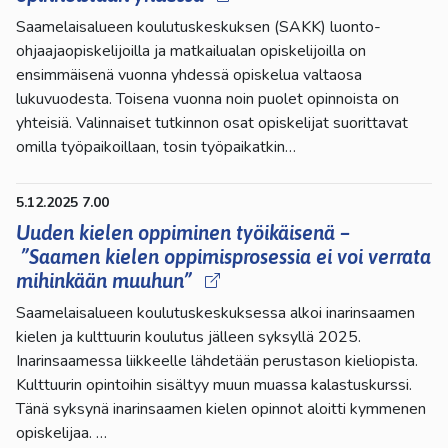
Saamelaisalueen koulutuskeskuksen (SAKK) luonto-
ohjaajaopiskelijoilla ja matkailualan opiskelijoilla on
ensimmäisenä vuonna yhdessä opiskelua valtaosa
lukuvuodesta. Toisena vuonna noin puolet opinnoista on
yhteisiä. Valinnaiset tutkinnon osat opiskelijat suorittavat
omilla työpaikoillaan, tosin työpaikatkin…
5.12.2025 7.00
Uuden kielen oppiminen työikäisenä –
”Saamen kielen oppimisprosessia ei voi verrata
mihinkään muuhun”
Saamelaisalueen koulutuskeskuksessa alkoi inarinsaamen
kielen ja kulttuurin koulutus jälleen syksyllä 2025.
Inarinsaamessa liikkeelle lähdetään perustason kieliopista.
Kulttuurin opintoihin sisältyy muun muassa kalastuskurssi.
Tänä syksynä inarinsaamen kielen opinnot aloitti kymmenen
opiskelijaa. …