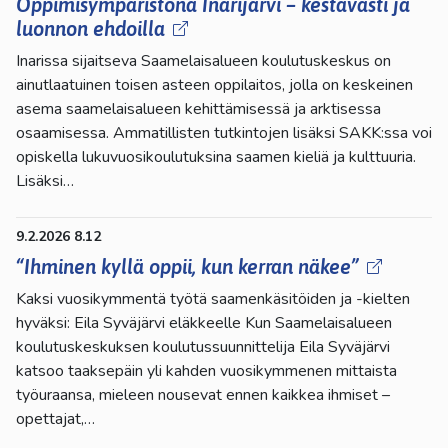
Oppimisympäristönä Inarijärvi – kestävästi ja
luonnon ehdoilla
Inarissa sijaitseva Saamelaisalueen koulutuskeskus on
ainutlaatuinen toisen asteen oppilaitos, jolla on keskeinen
asema saamelaisalueen kehittämisessä ja arktisessa
osaamisessa. Ammatillisten tutkintojen lisäksi SAKK:ssa voi
opiskella lukuvuosikoulutuksina saamen kieliä ja kulttuuria.
Lisäksi…
9.2.2026 8.12
“Ihminen kyllä oppii, kun kerran näkee”
Kaksi vuosikymmentä työtä saamenkäsitöiden ja -kielten
hyväksi: Eila Syväjärvi eläkkeelle Kun Saamelaisalueen
koulutuskeskuksen koulutussuunnittelija Eila Syväjärvi
katsoo taaksepäin yli kahden vuosikymmenen mittaista
työuraansa, mieleen nousevat ennen kaikkea ihmiset –
opettajat,…