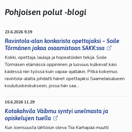
kosketus-
ja
Pohjoisen polut -blogi
pyyhkäisyliikkeitä.
23.6.2026 9.39
Ravintola-alan konkarista opettajaksi – Soile
Törmänen jakaa osaamistaan SAKK:ssa
Kokki, opettaja, laulaja ja hopeatöiden tekijä. Soile
Törmäsen elämässä oppiminen ja luovuus kulkevat käsi
kädessä niin työssä kuin vapaa-ajallakin. Pitkä kokemus
ravintola-alalta johdatti hänet opettajaksi Saamelaisalueen
koulutuskeskukseen, jossa hän saa…
16.6.2026 11.29
Kotakahvila Váibmu syntyi unelmasta ja
opiskelujen tuella
Kun Joensuusta lähtöisin oleva Tiia Karhapää muutti