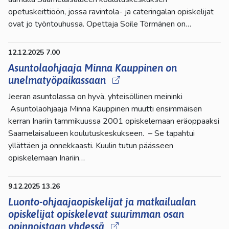
opetuskeittiöön, jossa ravintola- ja cateringalan opiskelijat
ovat jo työntouhussa. Opettaja Soile Törmänen on…
12.12.2025 7.00
Asuntolaohjaaja Minna Kauppinen on
unelmatyöpaikassaan
Jeeran asuntolassa on hyvä, yhteisöllinen meininki
Asuntolaohjaaja Minna Kauppinen muutti ensimmäisen
kerran Inariin tammikuussa 2001 opiskelemaan eräoppaaksi
Saamelaisalueen koulutuskeskukseen. – Se tapahtui
yllättäen ja onnekkaasti. Kuulin tutun päässeen
opiskelemaan Inariin…
9.12.2025 13.26
Luonto-ohjaajaopiskelijat ja matkailualan
opiskelijat opiskelevat suurimman osan
opinnoistaan yhdessä