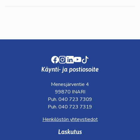
Facebook
Instagram
LinkedIn
Youtube
TikTok
Käynti- ja postiosoite
Menesjärventie 4
99870 INARI
Puh. 040 723 7309
Puh. 040 723 7319
Henkilöstön yhteystiedot
Laskutus