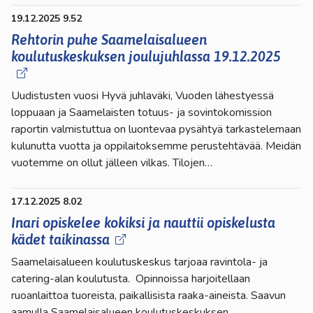
19.12.2025 9.52
Rehtorin puhe Saamelaisalueen
koulutuskeskuksen joulujuhlassa 19.12.2025
Uudistusten vuosi Hyvä juhlaväki, Vuoden lähestyessä
loppuaan ja Saamelaisten totuus- ja sovintokomission
raportin valmistuttua on luontevaa pysähtyä tarkastelemaan
kulunutta vuotta ja oppilaitoksemme perustehtävää. Meidän
vuotemme on ollut jälleen vilkas. Tilojen…
17.12.2025 8.02
Inari opiskelee kokiksi ja nauttii opiskelusta
kädet taikinassa
Saamelaisalueen koulutuskeskus tarjoaa ravintola- ja
catering-alan koulutusta. Opinnoissa harjoitellaan
ruoanlaittoa tuoreista, paikallisista raaka-aineista. Saavun
aamulla Saamelaisalueen koulutuskeskuksen