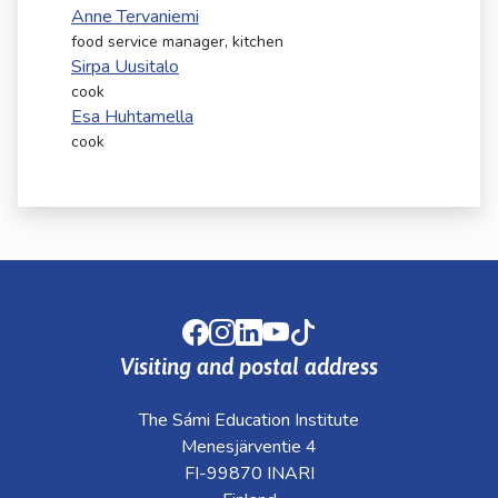
kosketus-
Anne Tervaniemi
ja
food service manager, kitchen
pyyhkäisyliikkeitä.
Sirpa Uusitalo
cook
Esa Huhtamella
cook
Facebook
Instagram
LinkedIn
Youtube
TikTok
Visiting and postal address
The Sámi Education Institute
Menesjärventie 4
FI-99870 INARI