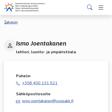
Siirry pääsisältöön
Siirry päävalikkoon
Search
Valitse
Takaisin
käytettävissä
oleva
tulos
ylös-
Ismo Joentakanen
ja
lehtori, luonto- ja ympäristöala
alasnuolilla.
Siirry
valittuun
hakutulokseen
Puhelin
painamalla
enteriä.
+358 400 131 521
Kosketuslaitteiden
Sähköpostiosoite
käyttäjät
voivat
ismo.joentakanen@sogsakk.fi
käyttää