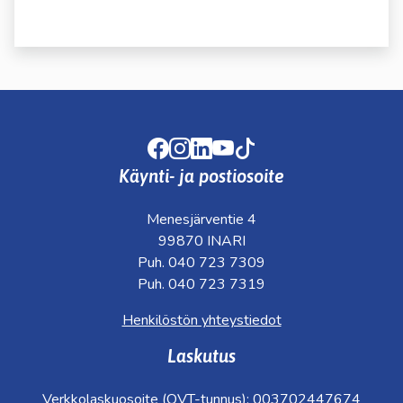
kosketus-
ja
pyyhkäisyliikkeitä.
Facebook
Instagram
LinkedIn
Youtube
TikTok
Käynti- ja postiosoite
Menesjärventie 4
99870 INARI
Puh. 040 723 7309
Puh. 040 723 7319
Henkilöstön yhteystiedot
Laskutus
Verkkolaskuosoite (OVT-tunnus): 003702447674