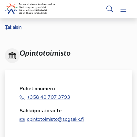
Siirry pääsisältöön
Siirry päävalikkoon
Search
Valitse
Takaisin
käytettävissä
oleva
tulos
ylös-
Opintotoimisto
ja
alasnuolilla.
Siirry
valittuun
hakutulokseen
Puhelinnumero
painamalla
+358 40 707 3793
enteriä.
Kosketuslaitteiden
Sähköpostiosoite
käyttäjät
opintotoimisto@sogsakk.fi
voivat
käyttää