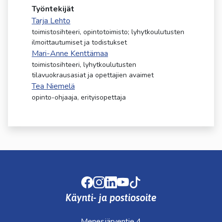
kosketus-
Työntekijät
ja
Tarja Lehto
pyyhkäisyliikkeitä.
toimistosihteeri, opintotoimisto; lyhytkoulutusten
ilmoittautumiset ja todistukset
Mari-Anne Kenttämaa
toimistosihteeri, lyhytkoulutusten
tilavuokrausasiat ja opettajien avaimet
Tea Niemelä
opinto-ohjaaja, erityisopettaja
Facebook
Instagram
LinkedIn
Youtube
TikTok
Käynti- ja postiosoite
Menesjärventie 4