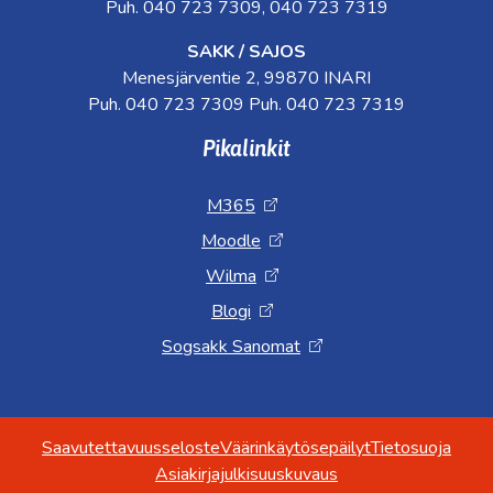
Puh. 040 723 7309, 040 723 7319
SAKK / SAJOS
Menesjärventie 2, 99870 INARI
Puh. 040 723 7309 Puh. 040 723 7319
Pikalinkit
M365
Moodle
Wilma
Blogi
Sogsakk Sanomat
Saavutettavuusseloste
Väärinkäytösepäilyt
Tietosuoja
Asiakirjajulkisuuskuvaus