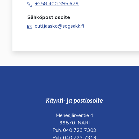
+358 400 395 679
Sähköpostiosoite
outi.jaasko@sogsakk.fi
Käynti- ja postiosoite
Menesjärventie 4
99870 INARI
Puh. 040 723 7309
Puh. 040 723 7319