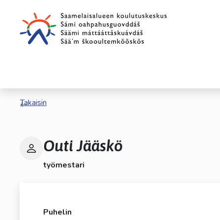
Siirry pääsisältöön
Siirry päävalikkoon
Takaisin
Outi Jääskö
työmestari
Puhelin