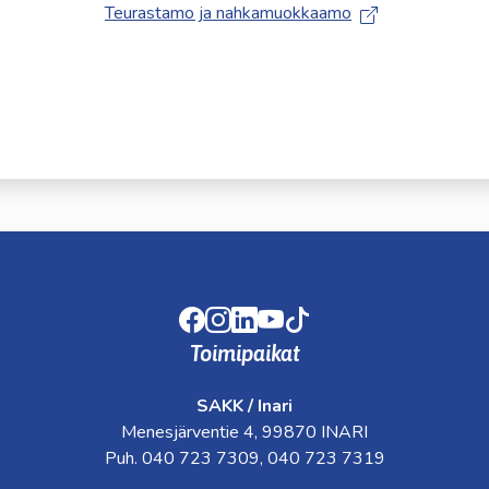
Teurastamo ja nahkamuokkaamo
kosketus-
ja
pyyhkäisyliikkeitä.
Facebook
Instagram
LinkedIn
Youtube
TikTok
Toimipaikat
SAKK / Inari
Menesjärventie 4, 99870 INARI
Puh. 040 723 7309, 040 723 7319