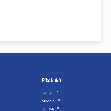
Pikalinkit
M365
Moodle
Wilma