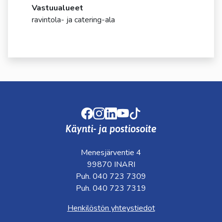
kosketus-
Vastuualueet
ja
ravintola- ja catering-ala
pyyhkäisyliikkeitä.
Facebook
Instagram
LinkedIn
Youtube
TikTok
Käynti- ja postiosoite
Menesjärventie 4
99870 INARI
Puh. 040 723 7309
Puh. 040 723 7319
Henkilöstön yhteystiedot