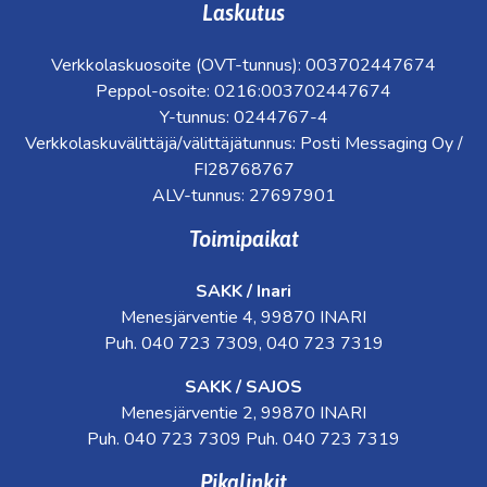
Laskutus
Verkkolaskuosoite (OVT-tunnus): 003702447674
Peppol-osoite: 0216:003702447674
Y-tunnus: 0244767-4
Verkkolaskuvälittäjä/välittäjätunnus: Posti Messaging Oy /
FI28768767
ALV-tunnus: 27697901
Toimipaikat
SAKK / Inari
Menesjärventie 4, 99870 INARI
Puh. 040 723 7309, 040 723 7319
SAKK / SAJOS
Menesjärventie 2, 99870 INARI
Puh. 040 723 7309 Puh. 040 723 7319
Pikalinkit