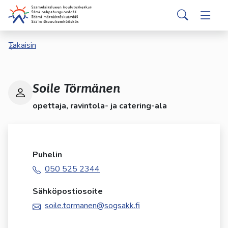
Siirry pääsisältöön
Siirry päävalikkoon
Search
Valitse
Takaisin
käytettävissä
oleva
tulos
ylös-
Soile Törmänen
ja
opettaja, ravintola- ja catering-ala
alasnuolilla.
Siirry
valittuun
hakutulokseen
Puhelin
painamalla
enteriä.
050 525 2344
Kosketuslaitteiden
Sähköpostiosoite
käyttäjät
voivat
soile.tormanen@sogsakk.fi
käyttää