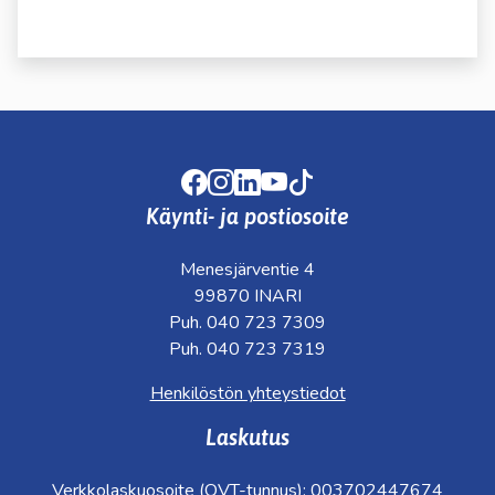
kosketus-
ja
pyyhkäisyliikkeitä.
Facebook
Instagram
LinkedIn
Youtube
TikTok
Käynti- ja postiosoite
Menesjärventie 4
99870 INARI
Puh. 040 723 7309
Puh. 040 723 7319
Henkilöstön yhteystiedot
Laskutus
Verkkolaskuosoite (OVT-tunnus): 003702447674