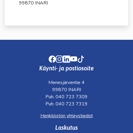
kosketus-
99870 INARI
ja
pyyhkäisyliikkeitä.
Facebook
Instagram
LinkedIn
Youtube
TikTok
Käynti- ja postiosoite
Menesjärventie 4
99870 INARI
Puh. 040 723 7309
Puh. 040 723 7319
Henkilöstön yhteystiedot
Laskutus