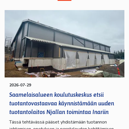
2026-07-29
Saamelaisalueen koulutuskeskus etsii
tuotantovastaavaa käynnistämään uuden
tuotantolaitos Njallan toimintaa Inariin
Tässä tehtävässä pääset yhdistämään tuotannon
johtamisen, opetuksen ja porotalouden kehittämisen