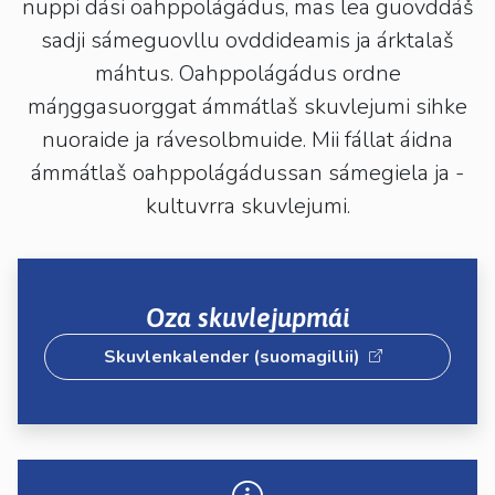
kosketus-
nuppi dási oahppolágádus, mas lea guovddáš
ja
sadji sámeguovllu ovddideamis ja árktalaš
pyyhkäisyliikkeitä.
máhtus. Oahppolágádus ordne
máŋggasuorggat ámmátlaš skuvlejumi sihke
nuoraide ja rávesolbmuide. Mii fállat áidna
ámmátlaš oahppolágádussan sámegiela ja -
kultuvrra skuvlejumi.
Oza skuvlejupmái
Skuvlenkalender (suomagillii)