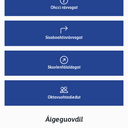
Ohcci rávvagat
Sisaboahtinrávvagat
Skuvlenfálaldagat
Oktavuohtadieđut
Áigeguovdil