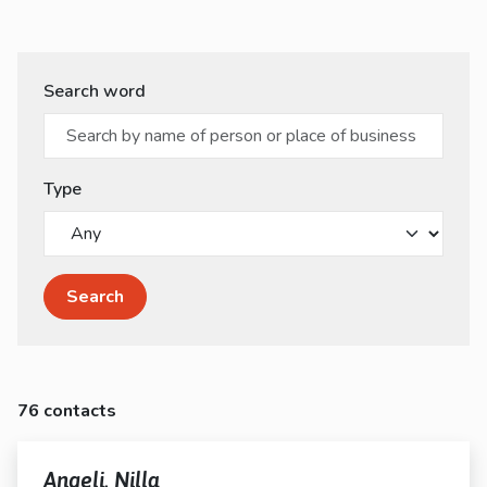
kosketus-
ja
pyyhkäisyliikkeitä.
Search word
Type
Search
76 contacts
Angeli, Nilla