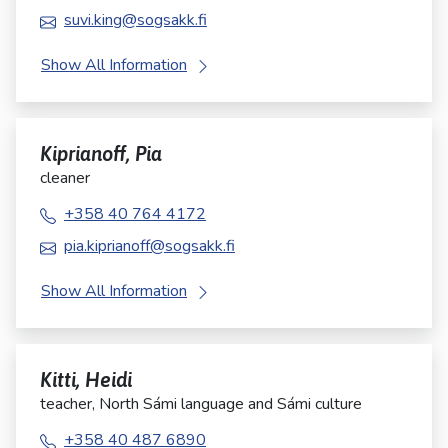
suvi.king@sogsakk.fi
Show All Information
Kiprianoff, Pia
cleaner
+358 40 764 4172
pia.kiprianoff@sogsakk.fi
Show All Information
Kitti, Heidi
teacher, North Sámi language and Sámi culture
+358 40 487 6890