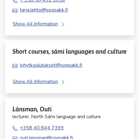
+ 358 50 432 3056
tarja.lehto@sogsakk.fi
Show All Information
Short courses, sámi languages and culture
lyhytkoulutukset@sogsakk.fi
Show All Information
Länsman, Outi
lecturer, North Sámi language and culture
+358 40 844 7399
outi.lansman@sogsakk.fi