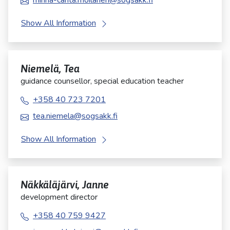
minna-carita.moilanen@sogsakk.fi
Show All Information
Niemelä, Tea
guidance counsellor, special education teacher
+358 40 723 7201
tea.niemela@sogsakk.fi
Show All Information
Näkkäläjärvi, Janne
development director
+358 40 759 9427