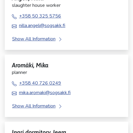
slaughter house worker
+358 50 325 5756
nilla.angeli@sogsakk.fi
Show All Information
Aromäki, Mika
planner
+358 40 726 0249
mika.aromaki@sogsakk.fi
Show All Information
Inari dormitory Jeera