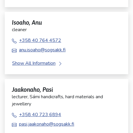
Isoaho, Anu
cleaner
+358 40 764 4572
anu.isoaho@sogsakk.fi
Show All Information
Jaakonaho, Pasi
lecturer, Sámi handicrafts, hard materials and
jewellery
+358 40 723 6894
pasi.jaakonaho@sogsakk.fi