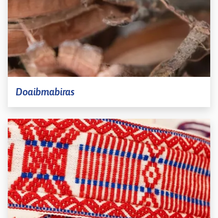
Doaibmabiras