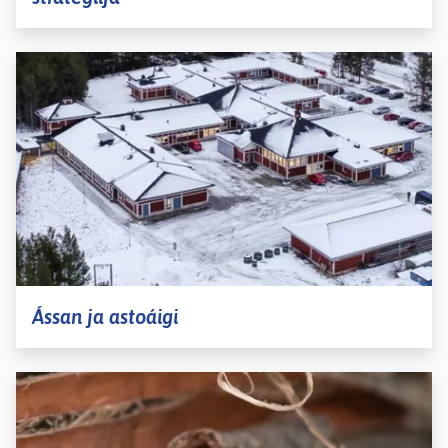
Ássan ja astoáigi