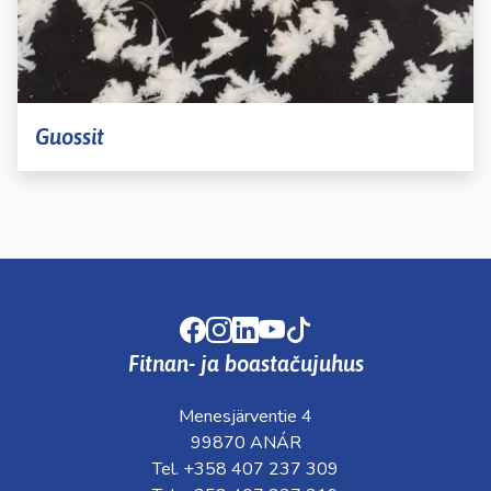
Guossit
Facebook
Instagram
LinkedIn
Youtube
TikTok
Fitnan- ja boastačujuhus
Menesjärventie 4
99870 ANÁR
Tel. +358 407 237 309