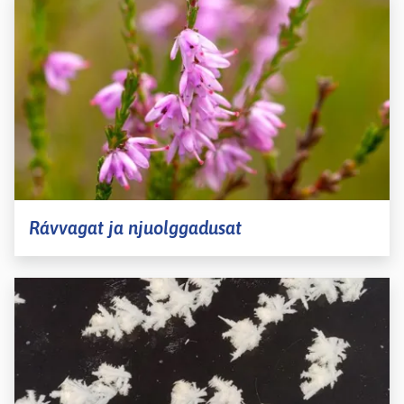
Rávvagat ja njuolggadusat