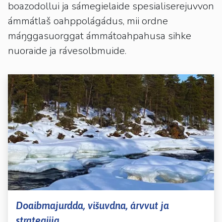
kosketus-
boazodollui ja sámegielaide spesialiserejuvvon
ja
ámmátlaš oahppolágádus, mii ordne
pyyhkäisyliikkeitä.
máŋggasuorggat ámmátoahpahusa sihke
nuoraide ja rávesolbmuide.
Doaibmajurdda, višuvdna, árvvut ja
strategiija