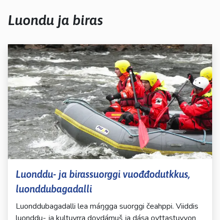
kosketus-
ja
Luondu ja biras
pyyhkäisyliikkeitä.
Luonddu- ja birassuorggi vuođđodutkkus,
luonddubagadalli
Luonddubagadalli lea máŋgga suorggi čeahppi. Viiddis
luonddu- ja kultuvrra dovdámuš ja dása ovttastuvvon