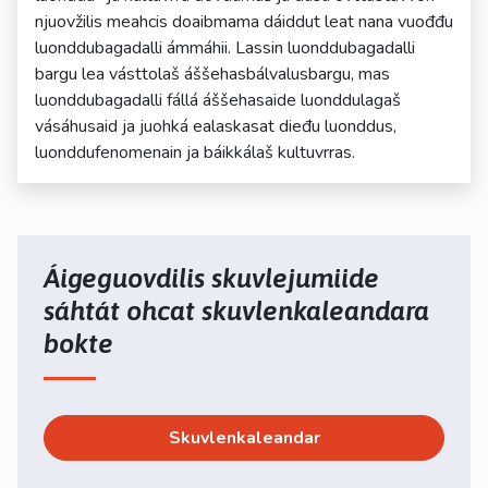
njuovžilis meahcis doaibmama dáiddut leat nana vuođđu
luonddubagadalli ámmáhii. Lassin luonddubagadalli
bargu lea vásttolaš áššehasbálvalusbargu, mas
luonddubagadalli fállá áššehasaide luonddulagaš
vásáhusaid ja juohká ealaskasat dieđu luonddus,
luonddufenomenain ja báikkálaš kultuvrras.
Áigeguovdilis skuvlejumiide
sáhtát ohcat skuvlenkaleandara
bokte
Skuvlenkaleandar