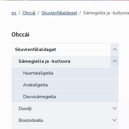
ps
Ohccái
Skuvlenfálaldagat
Sámegiella ja -kultuvra
Ohccái
Toggle 
Skuvlenfálaldagat
Toggle 
Sámegiella ja -kultuvra
Nuortalašgiella
Anárašgiella
Davvisámegiella
Toggle 
Duodji
Toggle 
Boazodoallu