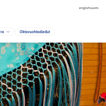
english
suomi
down
Toggle Dropdown
rra
Oktavuohtadieđut