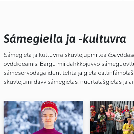
kosketus-
ja
pyyhkäisyliikkeitä.
Sámegiella ja -kultuvra
Dropdown
Sámegiela ja kultuvrra skuvlejupmi lea čoavddasa
ovddideamis. Bargu mii dahkkojuvvo sámeguovllui
Dropdown
sámeservodaga identitehta ja giela eallinfámolašv
skuvlejumi davvisámegielas, nuortalašgielas ja an
Dropdown
Dropdown