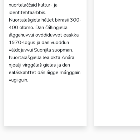
nuortalaččaid kultur- ja
identitehtaárbbis.
Nuortalašgiela hállet birrasii 300-
400 olbmo. Dan čállingiella
álggahuvvui ovddiduvvot easkka
1970-logus ja dan vuođđun
váldojuvvui Suonjila suopman.
Nuortalašgiella lea okta Anára
njealji virggálaš gielas ja dan
ealáskahttet dán áigge máŋggain
vugiiguin.