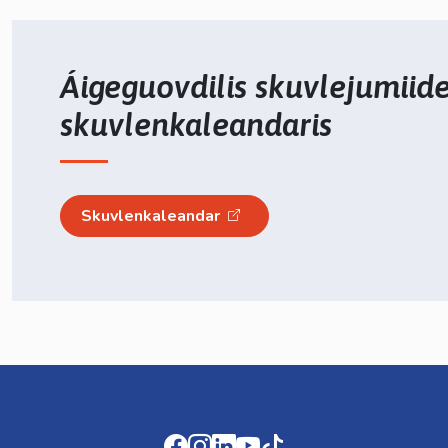
Áigeguovdilis skuvlejumiid
skuvlenkaleandaris
Skuvlenkaleandar
Facebook
Instagram
LinkedIn
Youtube
TikTok