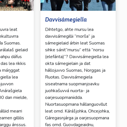
Davvisámegiella
tuvra leat
Dihtetgo, ahte mursu lea
kultuvrra
davvisámegillii ”morša” ja
a Suomas.
sámegielaid árbin leat Suomas
urálalaš gielaid
sihke sánit”mursu” että ”norsu
oahpu dáfus
(elefánta)”? Davvisámegiella lea
das lea rikkis
okta sámegielain ja dat
a máŋggat
hállojuvvo Suomas, Norggas ja
giella lea
Ruoŧas. Davvisámegiela
ojuvvon
siseatnama suopmanjoavku
 Anárašgiela
juohkašuvvá nuorta- ja
400 dan mielde,
oarjesuopmaniidda.
Nuortasuopmana hállanguovllut
lliid mearri
leat omd. Kárášjohka, Ohcejohka,
eamen gillilis
Gáregasnjárga ja oarjesuopmana
barggu ánssus.
fas omd. Guovdageaidnu,