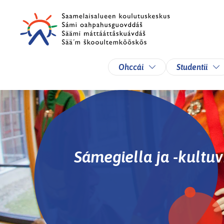
Skip to main content
Skip to main navigation
Toggle Dropdown
To
Ohccái
Studentii
Sámegiella ja -kultuv