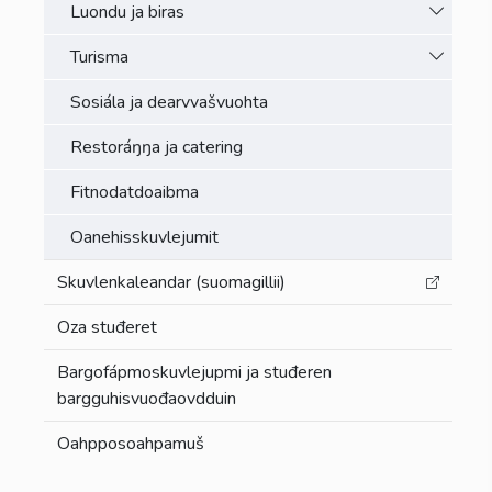
Toggle 
Luondu ja biras
Toggle 
Turisma
Sosiála ja dearvvašvuohta
Restoráŋŋa ja catering
Fitnodatdoaibma
Oanehisskuvlejumit
Skuvlenkaleandar (suomagillii)
Oza stuđeret
Bargofápmoskuvlejupmi ja stuđeren
bargguhisvuođaovdduin
Oahpposoahpamuš