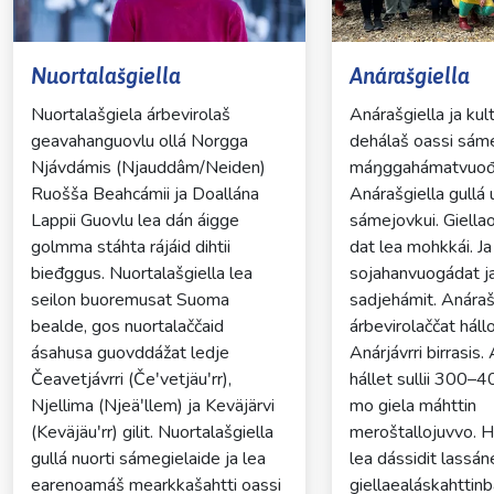
Dropdown
Dropdown
Nuortalašgiella
Anárašgiella
Nuortalašgiela árbevirolaš
Anárašgiella ja kul
geavahanguovlu ollá Norgga
dehálaš oassi sáme
Njávdámis (Njauddâm/Neiden)
máŋggahámatvuođ
Ruošša Beahcámii ja Doallána
Anárašgiella gullá 
Lappii Guovlu lea dán áigge
sámejovkui. Giella
golmma stáhta rájáid dihtii
dat lea mohkkái. Ja 
bieđggus. Nuortalašgiella lea
sojahanvuogádat j
seilon buoremusat Suoma
sadjehámit. Anáraš
bealde, gos nuortalaččaid
árbevirolaččat háll
ásahusa guovddážat ledje
Anárjávrri birrasis.
Čeavetjávrri (Čeʹvetjäuʹrr),
hállet sullii 300–
Njellima (Njeäʹllem) ja Keväjärvi
mo giela máhttin
(Keväjäuʹrr) gilit. Nuortalašgiella
meroštallojuvvo. Há
gullá nuorti sámegielaide ja lea
lea dássidit lassán
earenoamáš mearkkašahtti oassi
giellaealáskahttin