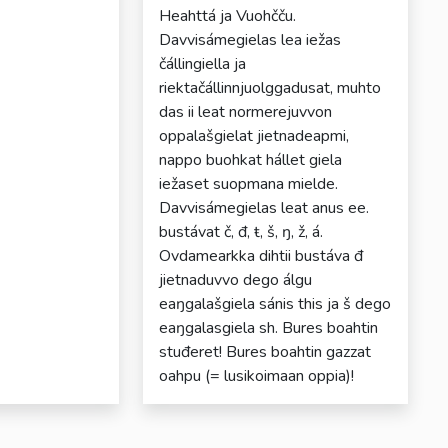
Heahttá ja Vuohčču.
Davvisámegielas lea iežas
čállingiella ja
riektačállinnjuolggadusat, muhto
das ii leat normerejuvvon
oppalašgielat jietnadeapmi,
nappo buohkat hállet giela
iežaset suopmana mielde.
Davvisámegielas leat anus ee.
bustávat č, đ, ŧ, š, ŋ, ž, á.
Ovdamearkka dihtii bustáva đ
jietnaduvvo dego álgu
eaŋgalašgiela sánis this ja š dego
eaŋgalasgiela sh. Bures boahtin
stuđeret! Bures boahtin gazzat
oahpu (= lusikoimaan oppia)!