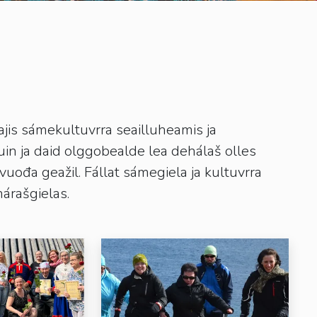
jis sámekultuvrra seailluheamis ja
n ja daid olggobealde lea dehálaš olles
uođa geažil. Fállat sámegiela ja kultuvrra
árašgielas.