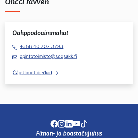
Ohcci rávven
Oahppodoaimmahat
+358 40 707 3793
opintotoimisto@sogsakk.fi
Čájet buot dieđuid
Facebook
Instagram
LinkedIn
Youtube
TikTok
Fitnan- ja boastačujuhus