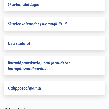
Skuvlenfálaldagat
Skuvlenkaleandar (suomagillii)
Oza stuđeret
Bargofápmoskuvlejupmi ja stuđeren
bargguhisvuođaovdduin
Oahpposoahpamuš