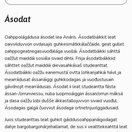
kosketus-
ja
pyyhkäisyliikkeitä.
Ásodat
Oahppolágádusa ásodat lea Anáris. Ásodatbáikkit leat
oaivvilduvvon ovdasajis guhkesmátkkálaččaide, geat gullet
oahppogeatnegasvuođalága vuollái. Ásodatbáikki sáhttá
oažžut maiddái sosiála sivaid dihtii. Friija ásodatbáikkiid
sáhttet oažžut maiddái dievasahkásaš studeanttat.
Ásodatbáikki oažžu eanemustá ovtta lohkanjahkái hávil ja
mearrádusat ássanáiggi guhkkodagas ja vuođustusain
gávdnojit mearrádusas. Ásodat ii leat studeantta fásta
ássan-/orrunviessu, nuba luopmoáiggiin ássan/orrun máksá
ja dasa oažžu lobi dušše ákkastallojuvvon sivaid vuođul.
Ásodagas galgá čuovvut ásodaga ortnetnjuolggadusaid.
Juos studeanttas leat guhkit gáiddusoahppanáigodagat
dahje bargobargohárjehallamat, de sus ii vealttekeahttá leat