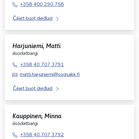
+358 400 290 758
Čájet buot dieđuid
Harjuniemi, Matti
ásodatbargi
+358 40 707 3791
matti.harjuniemi@sogsakk.fi
Čájet buot dieđuid
Kauppinen, Minna
ásodatbargi
+358 40 707 3792