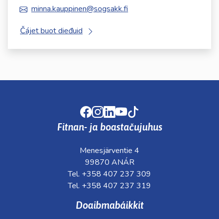
minna.kauppinen@sogsakk.fi
Čájet buot dieđuid
Facebook
Instagram
LinkedIn
Youtube
TikTok
Fitnan- ja boastačujuhus
Menesjärventie 4
99870 ANÁR
Tel. +358 407 237 309
Tel. +358 407 237 319
Doaibmabáikkit