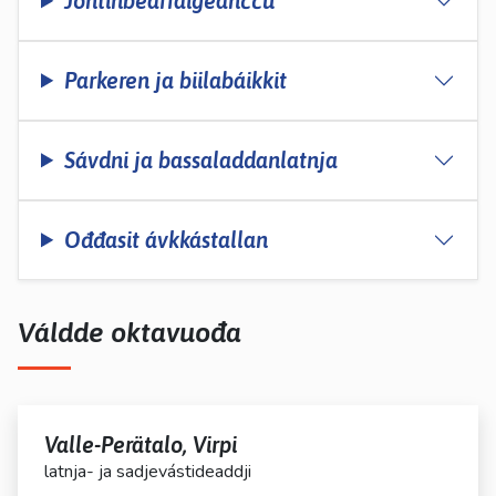
Johtinbearráigeahčču
Parkeren ja biilabáikkit
Sávdni ja bassaladdanlatnja
Ođđasit ávkkástallan
Váldde oktavuođa
Valle-Perätalo, Virpi
latnja- ja sadjevástideaddji