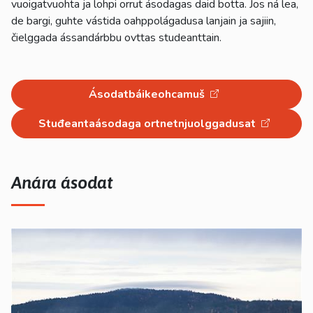
vuoigatvuohta ja lohpi orrut ásodagas daid botta. Jos ná lea,
de bargi, guhte vástida oahppolágadusa lanjain ja sajiin,
čielggada ássandárbbu ovttas studeanttain.
Ásodatbáikeohcamuš
Stuđeantaásodaga ortnetnjuolggadusat
Anára ásodat