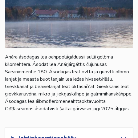
Anára ásodagas lea oahppolágádussii sullii golbma
kilomehtera. Ásodat lea Anárjárgáttis čujuhusas
Sarviniementie 180. Ásodagas leat ovtta ja guovtti olbmo
lanjat ja measta buot lanjain lea iežas hivsset/riššu.
Gievkkanat ja beaivelanjat leat oktasaččat. Gievkkanis leat
gievkkanuvdna, mikro ja jiekŋaskáhpe ja galmmihanskáhppe.
Ásodagas lea áibmofierbmeneahttaoktavuohta.
Ođđaseamos ásodatvisti šattai gárvvisin jagi 2025 álggus.