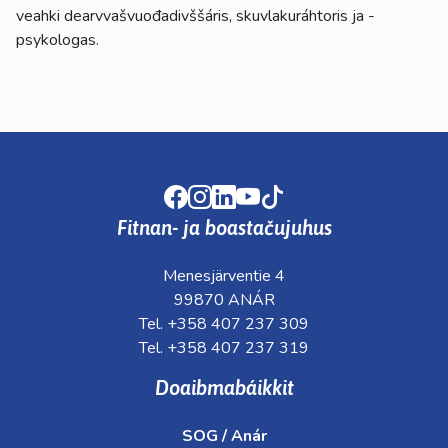
veahki dearvvašvuođadivššáris, skuvlakuráhtoris ja -
psykologas.
Facebook
Instagram
LinkedIn
Youtube
TikTok
Fitnan- ja boastačujuhus
Menesjärventie 4
99870 ANÁR
Tel. +358 407 237 309
Tel. +358 407 237 319
Doaibmabáikkit
SOG / Anár