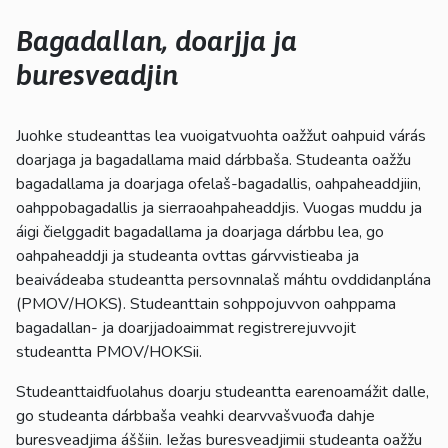
kosketus-
ja
Bagadallan, doarjja ja
pyyhkäisyliikkeitä.
buresveadjin
Juohke studeanttas lea vuoigatvuohta oažžut oahpuid várás
doarjaga ja bagadallama maid dárbbaša. Studeanta oažžu
bagadallama ja doarjaga ofelaš-bagadallis, oahpaheaddjiin,
oahppobagadallis ja sierraoahpaheaddjis. Vuogas muddu ja
áigi čielggadit bagadallama ja doarjaga dárbbu lea, go
oahpaheaddji ja studeanta ovttas gárvvistieaba ja
beaivádeaba studeantta persovnnalaš máhtu ovddidanplána
(PMOV/HOKS). Studeanttain sohppojuvvon oahppama
bagadallan- ja doarjjadoaimmat registrerejuvvojit
studeantta PMOV/HOKSii.
Studeanttaidfuolahus doarju studeantta earenoamážit dalle,
go studeanta dárbbaša veahki dearvvašvuođa dahje
buresveadjima áššiin. Iežas buresveadjimii studeanta oažžu