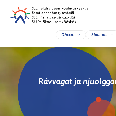
Skip to main content
Skip to main navigation
Toggle Dropdown
To
Ohccái
Studentii
Rávvagat ja njuolgga