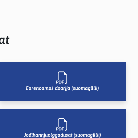
at
Earenoamaš doarjja (suomagillii)
Jođihannjuolggadusat (suomagillii)