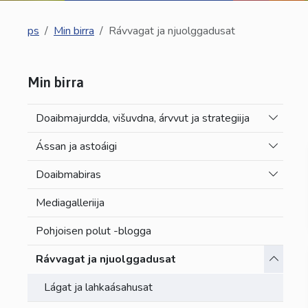
ps
Min birra
Rávvagat ja njuolggadusat
Min birra
Toggle 
Doaibmajurdda, višuvdna, árvvut ja strategiija
Toggle 
Ássan ja astoáigi
Toggle 
Doaibmabiras
Mediagalleriija
Pohjoisen polut -blogga
Toggle 
Rávvagat ja njuolggadusat
Lágat ja lahkaásahusat