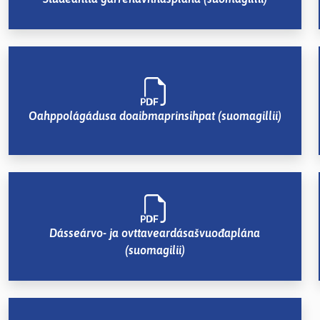
Oahppolágádusa doaibmaprinsihpat (suomagillii)
Dásseárvo- ja ovttaveardásašvuođaplána
(suomagilii)