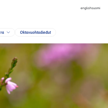
english
suomi
down
Toggle Dropdown
rra
Oktavuohtadieđut