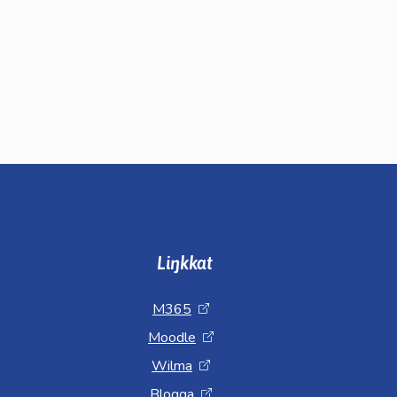
Liŋkkat
M365
Moodle
Wilma
Blogga