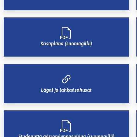
Dropdown
Krisaplána (suomagillii)
Lágat ja lahkaásahusat
Studeantta gárrenávnnasplána (suomagillii)