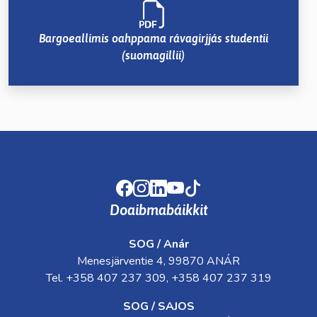
Bargoeallimis oahppama rávagirjjás studentii
(suomagillii)
Facebook
Instagram
LinkedIn
Youtube
TikTok
Doaibmabáikkit
SOG / Anár
Menesjärventie 4, 99870 ANÁR
Tel. +358 407 237 309, +358 407 237 319
SOG / SAJOS