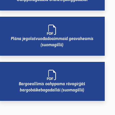
Plána jegolašvuođadoaimmaid geavaheamis
(suomagillii)
Bargoeallimis oahppama rávagirjjáš
bargobáikebagadallái (suomagillii)