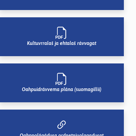
Kultuvrralaš ja ehtalaš rávvagat
Oahpuidrávvema plána (suomagillii)
Oahppolágádusa ordnetnjuolggadusat