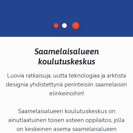
kosketus-
ja
pyyhkäisyliikkeitä.
Pysäytä/Jatka
Saamelaisalueen
koulutuskeskus
Luovia ratkaisuja, uutta teknologiaa ja arktista
designia yhdistettynä perinteisiin saamelaisiin
elinkeinoihin!
Saamelaisalueen koulutuskeskus on
ainutlaatuinen toisen asteen oppilaitos, jolla
on keskeinen asema saamelaisalueen