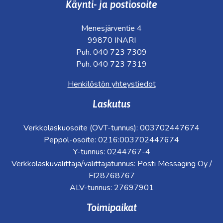
Käynti- ja postiosoite
Menesjärventie 4
99870 INARI
Puh. 040 723 7309
Puh. 040 723 7319
Henkilöstön yhteystiedot
Laskutus
Verkkolaskuosoite (OVT-tunnus): 003702447674
Peppol-osoite: 0216:003702447674
Y-tunnus: 0244767-4
Verkkolaskuvälittäjä/välittäjätunnus: Posti Messaging Oy /
FI28768767
ALV-tunnus: 27697901
Toimipaikat