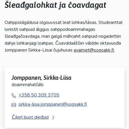
kosketus-
Šleađgalohkat ja čoavdagat
ja
pyyhkäisyliikkeitä.
Oahppolágádusa olgouvssat leat lohkas/lásas. Studeanttat
lonistit oahpuid álggus oahppodoaimmahagas
šleađgačoavdaga, man galgá máhcahit oahpuid nogadettiin
dahje lohkanjagi loahpas. Čoavddaáššiin váldde oktavuođa
Jomppanen Sirkka-Liisai čujuhusas
avaimet@sogsakk.fi
.
Jomppanen, Sirkka-Liisa
doaimmahatčálli
+358 50 309 3705
sirkka-liisa.jomppanen@sogsakk.fi
Čájet buot dieđuid