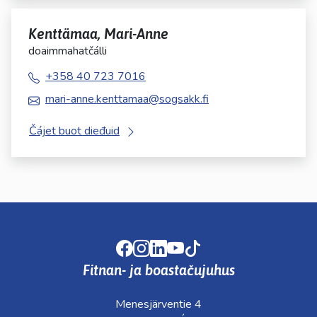
Kenttämaa, Mari-Anne
doaimmahatčálli
+358 40 723 7016
mari-anne.kenttamaa@sogsakk.fi
Čájet buot dieđuid
Facebook
Instagram
LinkedIn
Youtube
TikTok
Fitnan- ja boastačujuhus
Menesjärventie 4