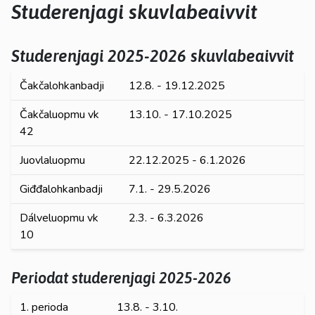
kosketus-
Studerenjagi skuvlabeaivvit
ja
pyyhkäisyliikkeitä.
Studerenjagi
2025-2026
skuvlabeaivvit
Čakčalohkanbadji
12.8. - 19.12.2025
Čakčaluopmu vk
13.10. - 17.10.2025
42
Juovlaluopmu
22.12.2025 - 6.1.2026
Giđđalohkanbadji
7.1. - 29.5.2026
Dálveluopmu vk
2.3. - 6.3.2026
10
Periodat studerenjagi 2025-2026
1. perioda
13.8. - 3.10.