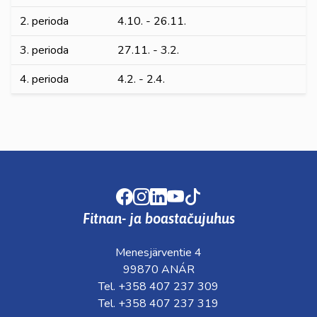
2. perioda
4.10. - 26.11.
3. perioda
27.11. - 3.2.
4. perioda
4.2. - 2.4.
Facebook
Instagram
LinkedIn
Youtube
TikTok
Fitnan- ja boastačujuhus
Menesjärventie 4
99870 ANÁR
Tel. +358 407 237 309
Tel. +358 407 237 319