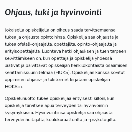
kosketus-
ja
Ohjaus, tuki ja hyvinvointi
pyyhkäisyliikkeitä.
Jokaisella opiskelijalla on oikeus saada tarvitsemaansa
tukea ja ohjausta opintoihinsa. Opiskelija saa ohjausta ja
tukea ofelaš-ohjaajalta, opettajilta, opinto-ohjaajalta ja
erityisopettajalta. Luonteva hetki ohjauksen ja tuen tarpeen
selvittämiseen on, kun opettaja ja opiskelija yhdessä
laativat ja päivittävät opiskelijan henkilökohtaista osaamisen
kehittämissuunnitelmaa (HOKS). Opiskelijan kanssa sovitut
oppimisen ohjaus- ja tukitoimet kirjataan opiskelijan
HOKSiin.
Opiskeluhuolto tukee opiskelijaa erityisesti silloin, kun
opiskelija tarvitsee apua terveyden tai hyvinvoinnin
kysymyksissä. Hyvinvointiinsa opiskelija saa ohjausta
terveydenhoitajalta, koulukuraattorilta ja -psykologilta.