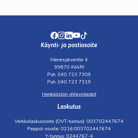
Facebook
Instagram
LinkedIn
Youtube
TikTok
Käynti- ja postiosoite
Menesjärventie 4
99870 INARI
Puh. 040 723 7309
Puh. 040 723 7319
Henkilöstön yhteystiedot
Laskutus
Verkkolaskuosoite (OVT-tunnus): 003702447674
Peppol-osoite: 0216:003702447674
Y-tunnus: 0244767-4