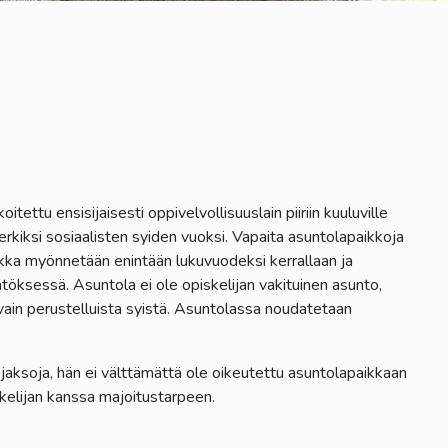
tettu ensisijaisesti oppivelvollisuuslain piiriin kuuluville
kiksi sosiaalisten syiden vuoksi. Vapaita asuntolapaikkoja
ikka myönnetään enintään lukuvuodeksi kerrallaan ja
töksessä. Asuntola ei ole opiskelijan vakituinen asunto,
ain perustelluista syistä. Asuntolassa noudatetaan
äjaksoja, hän ei välttämättä ole oikeutettu asuntolapaikkaan
iskelijan kanssa majoitustarpeen.