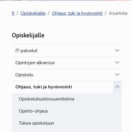
fi
Opiskelijalle
Ohjaus, tuki ja hyvinvointi
Asuntola
Opiskelijalle
Vaihda a
IT-palvelut
Vaihda a
Opintojen alkaessa
Vaihda a
Opiskelu
Vaihda a
Ohjaus, tuki ja hyvinvointi
Opiskeluhuoltosuunnitelma
Opinto-ohjaus
Tukea opiskeluun