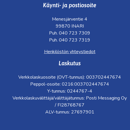
Käynti- ja postiosoite
Menesjärventie 4
99870 INARI
Puh. 040 723 7309
Puh. 040 723 7319
Henkilöstön yhteystiedot
Laskutus
Verkkolaskuosoite (OVT-tunnus): 003702447674
Peppol-osoite: 0216:003702447674
Y-tunnus: 0244767-4
Verkkolaskuvälittäjä/välittäjätunnus: Posti Messaging Oy
/ FI28768767
ALV-tunnus: 27697901