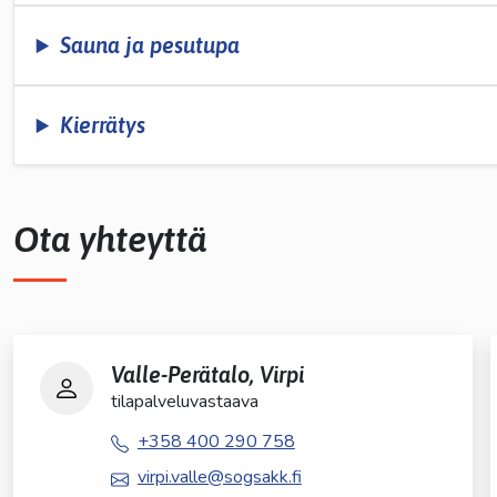
Sauna ja pesutupa
Kierrätys
Ota yhteyttä
Valle-Perätalo, Virpi
tilapalveluvastaava
+358 400 290 758
virpi.valle@sogsakk.fi