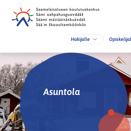
Siirry pääsisältöön
Siirry päävalikkoon
Vaihda alasvetova
Hakijalle
Opiskelija
Asuntola