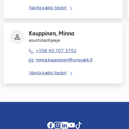
Näytä kaikki tiedot
Kauppinen, Minna
asuntolaohjaaja
+358 40 707 3792
minna.kauppinen@sogsakk.fi
Näytä kaikki tiedot
Facebook
Instagram
LinkedIn
Youtube
TikTok