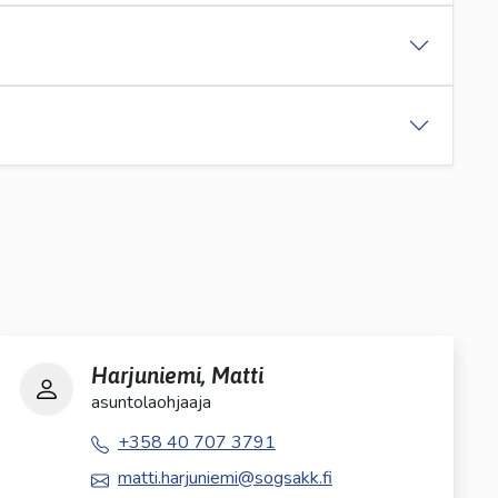
Harjuniemi, Matti
asuntolaohjaaja
+358 40 707 3791
matti.harjuniemi@sogsakk.fi