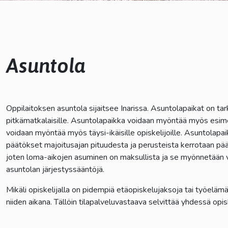
kosketus-
ja
pyyhkäisyliikkeitä.
Asuntola
lasvetovalikkoa
lasvetovalikkoa
Oppilaitoksen asuntola sijaitsee Inarissa. Asuntolapaikat on tarkoi
pitkämatkalaisille. Asuntolapaikka voidaan myöntää myös esimer
lasvetovalikkoa
voidaan myöntää myös täysi-ikäisille opiskelijoille. Asuntolapa
päätökset majoitusajan pituudesta ja perusteista kerrotaan pää
lasvetovalikkoa
joten loma-aikojen asuminen on maksullista ja se myönnetään v
asuntolan järjestyssääntöjä.
Mikäli opiskelijalla on pidempiä etäopiskelujaksoja tai työeläm
niiden aikana. Tällöin tilapalveluvastaava selvittää yhdessä op