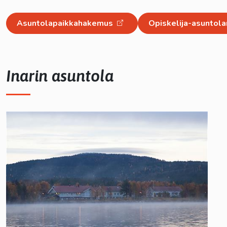
Asuntolapaikkahakemus
Opiskelija-asuntola
lasvetovalikkoa
Inarin asuntola
lasvetovalikkoa
lasvetovalikkoa