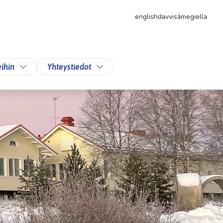
english
davvisámegiella
likkoa
Vaihda alasvetovalikkoa
Vaihda alasvetovalikkoa
ihin
Yhteystiedot