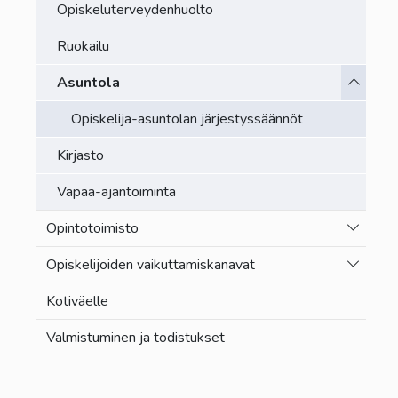
Opiskeluterveydenhuolto
Ruokailu
Vaihda a
Asuntola
Opiskelija-asuntolan järjestyssäännöt
Kirjasto
Vapaa-ajantoiminta
Vaihda a
Opintotoimisto
Vaihda a
Opiskelijoiden vaikuttamiskanavat
Kotiväelle
Valmistuminen ja todistukset