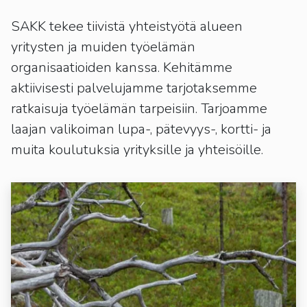
kosketus-
ja
SAKK tekee tiivistä yhteistyötä alueen
pyyhkäisyliikkeitä.
yritysten ja muiden työelämän
organisaatioiden kanssa. Kehitämme
aktiivisesti palvelujamme tarjotaksemme
ratkaisuja työelämän tarpeisiin. Tarjoamme
laajan valikoiman lupa-, pätevyys-, kortti- ja
muita koulutuksia yrityksille ja yhteisöille.