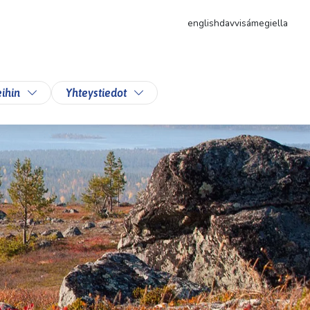
english
davvisámegiella
likkoa
Vaihda alasvetovalikkoa
Vaihda alasvetovalikkoa
ihin
Yhteystiedot