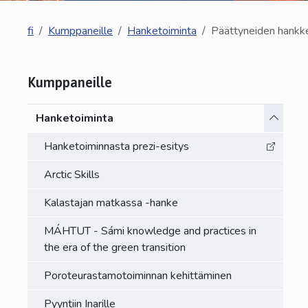
fi
Kumppaneille
Hanketoiminta
Päättyneiden hankke
Kumppaneille
Vaihda a
Hanketoiminta
Hanketoiminnasta prezi-esitys
Arctic Skills
Kalastajan matkassa -hanke
MÁHTUT - Sámi knowledge and practices in
the era of the green transition
Poroteurastamotoiminnan kehittäminen
Pyyntiin Inarille