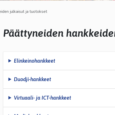
kosketus-
iden julkaisut ja tuotokset
ja
pyyhkäisyliikkeitä.
Päättyneiden hankkeiden
lasvetovalikkoa
Elinkeinohankkeet
Duodji-hankkeet
Virtuaali- ja ICT-hankkeet