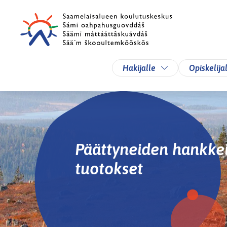
Siirry pääsisältöön
Siirry päävalikkoon
Vaihda alasvetova
Hakijalle
Opiskelija
Päättyneiden hankkei
tuotokset