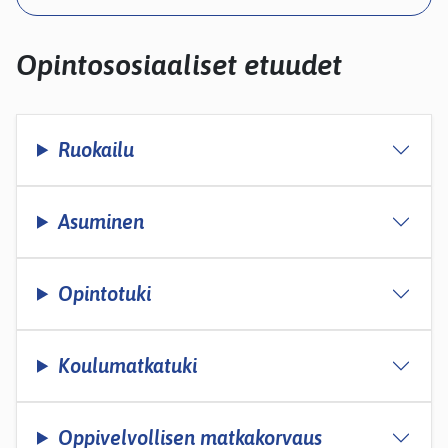
kosketus-
ja
pyyhkäisyliikkeitä.
Opintososiaaliset etuudet
Ruokailu
Asuminen
Opintotuki
Koulumatkatuki
Oppivelvollisen matkakorvaus