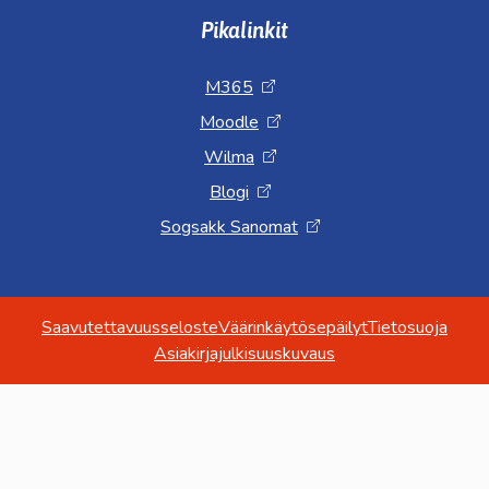
Pikalinkit
M365
Moodle
Wilma
Blogi
Sogsakk Sanomat
Saavutettavuusseloste
Väärinkäytösepäilyt
Tietosuoja
Asiakirjajulkisuuskuvaus