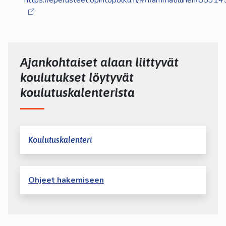
https://eperusteet.opintopolku.fi/#/f/ammatillinen/853
Ajankohtaiset alaan liittyvät
koulutukset löytyvät
koulutuskalenterista
Koulutuskalenteri
Ohjeet hakemiseen