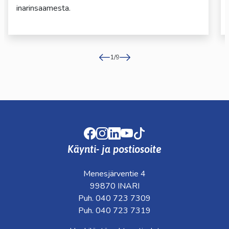
inarinsaamesta.
1
/
9
Facebook
Instagram
LinkedIn
Youtube
TikTok
Käynti- ja postiosoite
Menesjärventie 4
99870 INARI
Puh. 040 723 7309
Puh. 040 723 7319