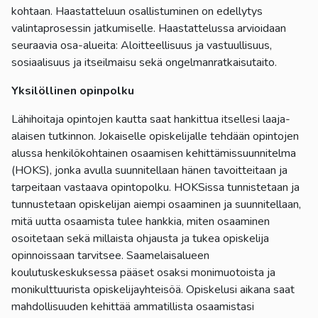
kohtaan. Haastatteluun osallistuminen on edellytys
valintaprosessin jatkumiselle. Haastattelussa arvioidaan
seuraavia osa-alueita: Aloitteellisuus ja vastuullisuus,
sosiaalisuus ja itseilmaisu sekä ongelmanratkaisutaito.
Yksilöllinen opinpolku
Lähihoitaja opintojen kautta saat hankittua itsellesi laaja-
alaisen tutkinnon. Jokaiselle opiskelijalle tehdään opintojen
alussa henkilökohtainen osaamisen kehittämissuunnitelma
(HOKS), jonka avulla suunnitellaan hänen tavoitteitaan ja
tarpeitaan vastaava opintopolku. HOKSissa tunnistetaan ja
tunnustetaan opiskelijan aiempi osaaminen ja suunnitellaan,
mitä uutta osaamista tulee hankkia, miten osaaminen
osoitetaan sekä millaista ohjausta ja tukea opiskelija
opinnoissaan tarvitsee. Saamelaisalueen
koulutuskeskuksessa pääset osaksi monimuotoista ja
monikulttuurista opiskelijayhteisöä. Opiskelusi aikana saat
mahdollisuuden kehittää ammatillista osaamistasi