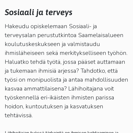
kosketus-
ja
Sosiaali ja terveys
pyyhkäisyliikkeitä.
Hakeudu opiskelemaan Sosiaali- ja
terveysalan perustutkintoa Saamelaisalueen
koulutuskeskukseen ja valmistaudu
ihmisläheiseen sekä merkitykselliseen työhön.
Haluatko tehdä työtä, jossa pääset auttamaan
ja tukemaan ihmisiä arjessa? Tahdotko, että
työsi on monipuolista ja antaa mahdollisuuden
kasvaa ammattilaisena? Lähihoitajana voit
työskennellä eri-ikäisten ihmisten parissa
hoidon, kuntoutuksen ja kasvatuksen
tehtävissä.