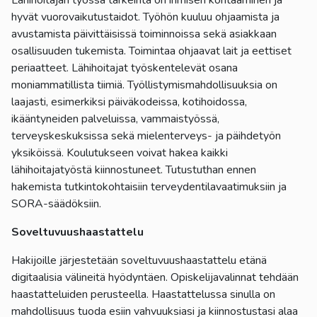
Lähihoitajan työssä tärkeintä on ihmisen kohtaaminen ja
hyvät vuorovaikutustaidot. Työhön kuuluu ohjaamista ja
avustamista päivittäisissä toiminnoissa sekä asiakkaan
osallisuuden tukemista. Toimintaa ohjaavat lait ja eettiset
periaatteet. Lähihoitajat työskentelevät osana
moniammatillista tiimiä. Työllistymismahdollisuuksia on
laajasti, esimerkiksi päiväkodeissa, kotihoidossa,
ikääntyneiden palveluissa, vammaistyössä,
terveyskeskuksissa sekä mielenterveys- ja päihdetyön
yksiköissä. Koulutukseen voivat hakea kaikki
lähihoitajatyöstä kiinnostuneet. Tutustuthan ennen
hakemista tutkintokohtaisiin terveydentilavaatimuksiin ja
SORA-säädöksiin.
Soveltuvuushaastattelu
Hakijoille järjestetään soveltuvuushaastattelu etänä
digitaalisia välineitä hyödyntäen. Opiskelijavalinnat tehdään
haastatteluiden perusteella. Haastattelussa sinulla on
mahdollisuus tuoda esiin vahvuuksiasi ja kiinnostustasi alaa