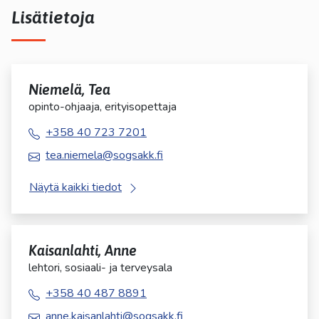
Lisätietoja
Niemelä, Tea
opinto-ohjaaja, erityisopettaja
+358 40 723 7201
tea.niemela@sogsakk.fi
Näytä kaikki tiedot
Kaisanlahti, Anne
lehtori, sosiaali- ja terveysala
+358 40 487 8891
anne.kaisanlahti@sogsakk.fi