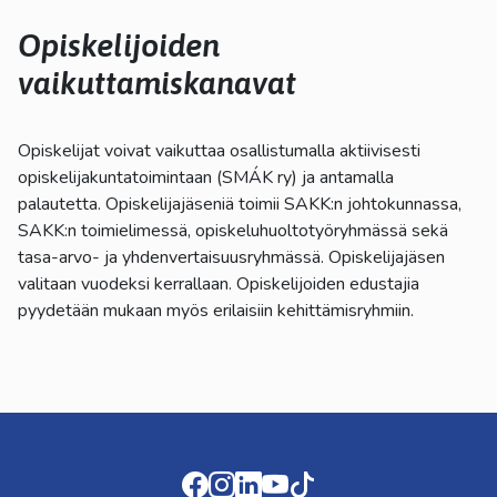
kosketus-
ja
Opiskelijoiden
pyyhkäisyliikkeitä.
vaikuttamiskanavat
Opiskelijat voivat vaikuttaa osallistumalla aktiivisesti
opiskelijakuntatoimintaan (SMÁK ry) ja antamalla
palautetta. Opiskelijajäseniä toimii
SAKK:n
johtokunnassa,
SAKK:n
toimielimessä, opiskeluhuoltotyöryhmässä sekä
tasa-arvo- ja yhdenvertaisuusryhmässä. Opiskelijajäsen
valitaan vuodeksi kerrallaan. Opiskelijoiden edustajia
pyydetään mukaan myös erilaisiin kehittämisryhmiin.
Facebook
Instagram
LinkedIn
Youtube
TikTok