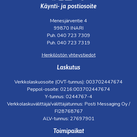
Käynti- ja postiosoite
Menesjärventie 4
99870 INARI
Puh. 040 723 7309
Puh. 040 723 7319
Henkilöstön yhteystiedot
Laskutus
Verkkolaskuosoite (OVT-tunnus): 003702447674
Peppol-osoite: 0216:003702447674
Y-tunnus: 0244767-4
Verkkolaskuvälittäjä/välittäjätunnus: Posti Messaging Oy /
FI28768767
ALV-tunnus: 27697901
Toimipaikat