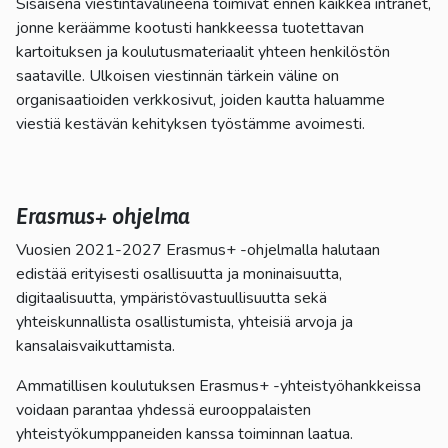
Sisäisenä viestintävälineenä toimivat ennen kaikkea intranet,
jonne keräämme kootusti hankkeessa tuotettavan
kartoituksen ja koulutusmateriaalit yhteen henkilöstön
saataville. Ulkoisen viestinnän tärkein väline on
organisaatioiden verkkosivut, joiden kautta haluamme
viestiä kestävän kehityksen työstämme avoimesti.
Erasmus+ ohjelma
Vuosien 2021-2027 Erasmus+ -ohjelmalla halutaan
edistää erityisesti osallisuutta ja moninaisuutta,
digitaalisuutta, ympäristövastuullisuutta sekä
yhteiskunnallista osallistumista, yhteisiä arvoja ja
kansalaisvaikuttamista.
Ammatillisen koulutuksen Erasmus+ -yhteistyöhankkeissa
voidaan parantaa yhdessä eurooppalaisten
yhteistyökumppaneiden kanssa toiminnan laatua.