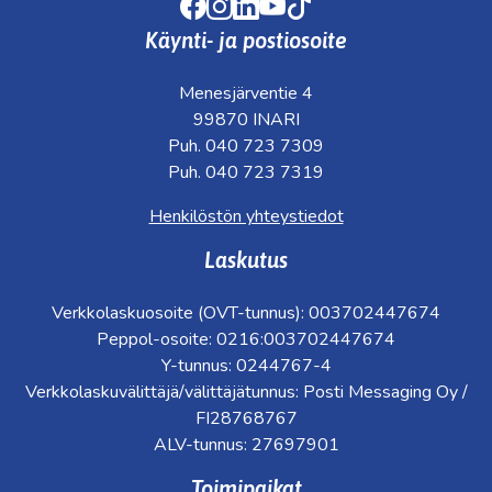
Facebook
Instagram
LinkedIn
Youtube
TikTok
Käynti- ja postiosoite
Menesjärventie 4
99870 INARI
Puh. 040 723 7309
Puh. 040 723 7319
Henkilöstön yhteystiedot
Laskutus
Verkkolaskuosoite (OVT-tunnus): 003702447674
Peppol-osoite: 0216:003702447674
Y-tunnus: 0244767-4
Verkkolaskuvälittäjä/välittäjätunnus: Posti Messaging Oy /
FI28768767
ALV-tunnus: 27697901
Toimipaikat