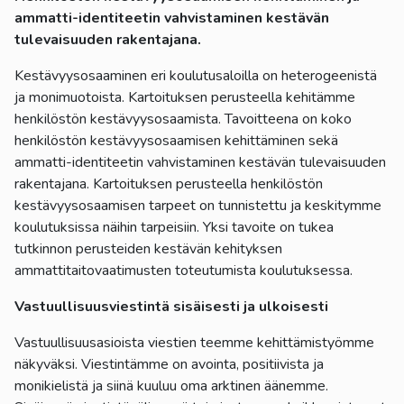
ammatti-identiteetin vahvistaminen kestävän
tulevaisuuden rakentajana.
Kestävyysosaaminen eri koulutusaloilla on heterogeenistä
ja monimuotoista. Kartoituksen perusteella kehitämme
henkilöstön kestävyysosaamista. Tavoitteena on koko
henkilöstön kestävyysosaamisen kehittäminen sekä
ammatti-identiteetin vahvistaminen kestävän tulevaisuuden
rakentajana. Kartoituksen perusteella henkilöstön
kestävyysosaamisen tarpeet on tunnistettu ja keskitymme
koulutuksissa näihin tarpeisiin. Yksi tavoite on tukea
tutkinnon perusteiden kestävän kehityksen
ammattitaitovaatimusten toteutumista koulutuksessa.
Vastuullisuusviestintä sisäisesti ja ulkoisesti
Vastuullisuusasioista viestien teemme kehittämistyömme
näkyväksi. Viestintämme on avointa, positiivista ja
monikielistä ja siinä kuuluu oma arktinen äänemme.