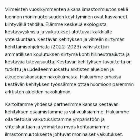
Viimeisten vuosikymmenten aikana ilmastonmuutos sekä
luonnon monimuotoisuuden köyhtyminen ovat kasvaneet
kiihtyvällä tahdilla. Elämme keskellä ekologista
kestävyyskriisiä ja vaikutukset ulottuvat kaikkialle
yhteiskuntaan. Kestävän kehityksen ja vihreän siirtymän
kehittämisohjelmalla (2022-2023) vahvistettiin
ammatillisen koulutuksen siirtymä kohti hiilineutraaliutta ja
kestävää tulevaisuutta. Kestävän kehityksen tavoitteita on
tutkittu ja uudelleenmuokattu arktisten alueiden ja
alkuperäiskansojen näkökulmasta. Haluamme omassa
kestävän kehityksen työssämme ottaa huomioon paremmin
arktisten alueiden näkökulman.
Kartoitamme yhdessä partnerimme kanssa kestävän
kehityksen osaamistamme ja vahvuuksiamme. Haluamme
olla tietoisia vaikutuksistamme ympäristöön ja
yhteiskuntaan ja ymmärtää myös kohtaamamme
ilmastonmuutoksesta johtuvat moninaiset vaikutukset.