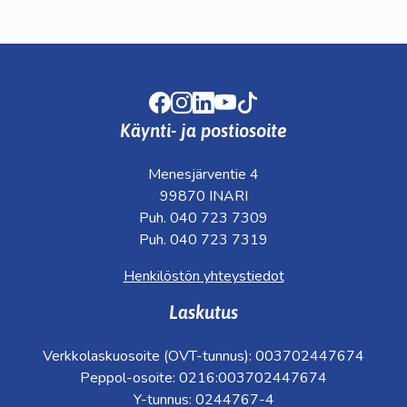
Facebook
Instagram
LinkedIn
Youtube
TikTok
Käynti- ja postiosoite
Menesjärventie 4
99870 INARI
Puh. 040 723 7309
Puh. 040 723 7319
Henkilöstön yhteystiedot
Laskutus
Verkkolaskuosoite (OVT-tunnus): 003702447674
Peppol-osoite: 0216:003702447674
Y-tunnus: 0244767-4