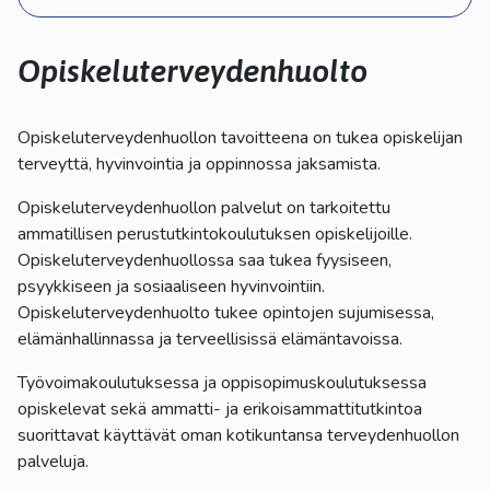
kosketus-
ja
pyyhkäisyliikkeitä.
Opiskeluterveydenhuolto
Opiskeluterveydenhuollon tavoitteena on tukea opiskelijan
terveyttä, hyvinvointia ja oppinnossa jaksamista.
Opiskeluterveydenhuollon palvelut on tarkoitettu
ammatillisen perustutkintokoulutuksen opiskelijoille.
Opiskeluterveydenhuollossa saa tukea fyysiseen,
psyykkiseen ja sosiaaliseen hyvinvointiin.
Opiskeluterveydenhuolto tukee opintojen sujumisessa,
elämänhallinnassa ja terveellisissä elämäntavoissa.
Työvoimakoulutuksessa ja oppisopimuskoulutuksessa
opiskelevat sekä ammatti- ja erikoisammattitutkintoa
suorittavat käyttävät oman kotikuntansa terveydenhuollon
palveluja.