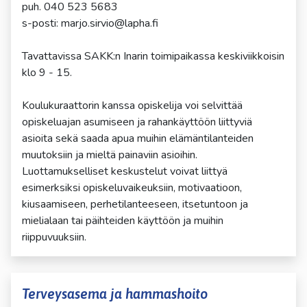
puh. 040 523 5683
s-posti: marjo.sirvio@lapha.fi
Tavattavissa SAKK:n Inarin toimipaikassa keskiviikkoisin
klo 9 - 15.
Koulukuraattorin kanssa opiskelija voi selvittää
opiskeluajan asumiseen ja rahankäyttöön liittyviä
asioita sekä saada apua muihin elämäntilanteiden
muutoksiin ja mieltä painaviin asioihin.
Luottamukselliset keskustelut voivat liittyä
esimerksiksi opiskeluvaikeuksiin, motivaatioon,
kiusaamiseen, perhetilanteeseen, itsetuntoon ja
mielialaan tai päihteiden käyttöön ja muihin
riippuvuuksiin.
Terveysasema ja hammashoito