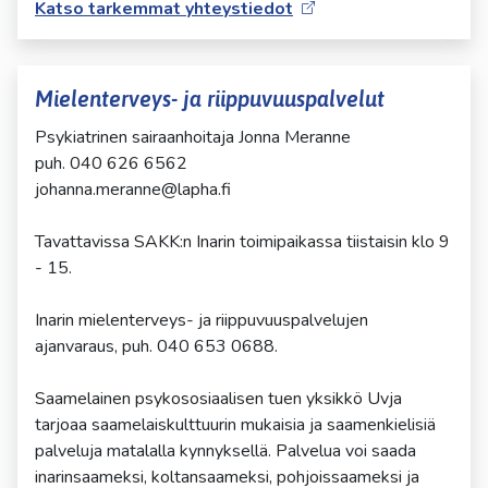
Katso tarkemmat yhteystiedot
Mielenterveys- ja riippuvuuspalvelut
Psykiatrinen sairaanhoitaja Jonna Meranne
puh. 040 626 6562
johanna.meranne@lapha.fi
Tavattavissa SAKK:n Inarin toimipaikassa tiistaisin klo 9
- 15.
Inarin mielenterveys- ja riippuvuuspalvelujen
ajanvaraus, puh. 040 653 0688.
Saamelainen psykososiaalisen tuen yksikkö Uvja
tarjoaa saamelaiskulttuurin mukaisia ja saamenkielisiä
palveluja matalalla kynnyksellä. Palvelua voi saada
inarinsaameksi, koltansaameksi, pohjoissaameksi ja