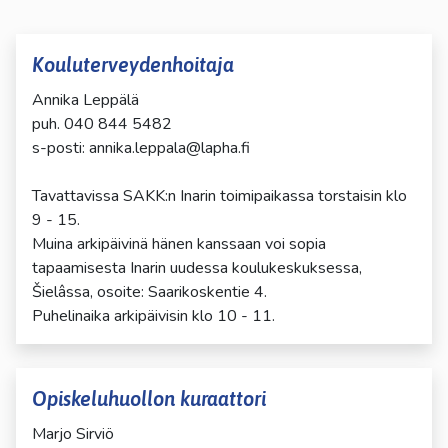
Kouluterveydenhoitaja
Annika Leppälä
puh. 040 844 5482
s-posti: annika.leppala@lapha.fi
Tavattavissa SAKK:n Inarin toimipaikassa torstaisin klo
9 - 15.
Muina arkipäivinä hänen kanssaan voi sopia
tapaamisesta Inarin uudessa koulukeskuksessa,
Šielâssa, osoite: Saarikoskentie 4.
Puhelinaika arkipäivisin klo 10 - 11.
Opiskeluhuollon kuraattori
Marjo Sirviö