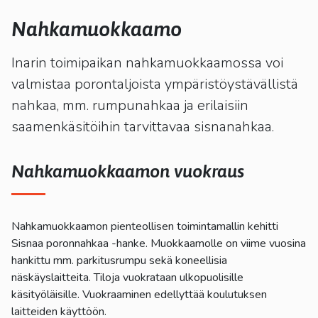
kosketus-
ja
Nahkamuokkaamo
pyyhkäisyliikkeitä.
Inarin toimipaikan nahkamuokkaamossa voi
valmistaa porontaljoista ympäristöystävällistä
nahkaa, mm. rumpunahkaa ja erilaisiin
saamenkäsitöihin tarvittavaa sisnanahkaa.
Nahkamuokkaamon vuokraus
Nahkamuokkaamon pienteollisen toimintamallin kehitti
Sisnaa poronnahkaa -hanke. Muokkaamolle on viime vuosina
hankittu mm. parkitusrumpu sekä koneellisia
näskäyslaitteita. Tiloja vuokrataan ulkopuolisille
käsityöläisille. Vuokraaminen edellyttää koulutuksen
laitteiden käyttöön.