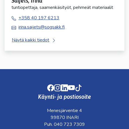
Saijets, Irina
tuntiopettaja, saamenkäsityöt, pehmeät materiaalit
+358 40 197 6213
irina.saijets@sogsakk.fi
Näytä kaikki tiedot
Facebook
Instagram
LinkedIn
Youtube
TikTok
Käynti- ja postiosoite
Menesjärventie 4
99870 INARI
Puh. 040 723 7309