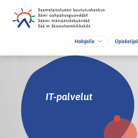
Siirry pääsisältöön
Siirry päävalikkoon
Vaihda alasvetova
Hakijalle
Opiskelija
IT-palvelut