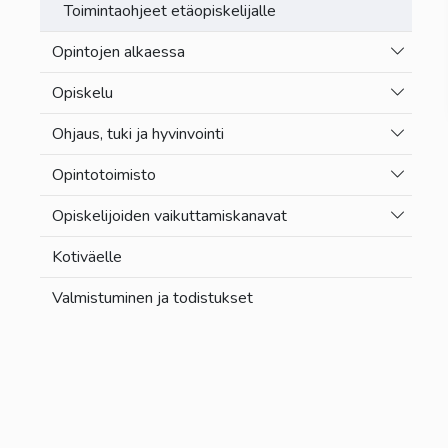
Toimintaohjeet etäopiskelijalle
Vaihda a
Opintojen alkaessa
Vaihda a
Opiskelu
Vaihda a
Ohjaus, tuki ja hyvinvointi
Vaihda a
Opintotoimisto
Vaihda a
Opiskelijoiden vaikuttamiskanavat
Kotiväelle
Valmistuminen ja todistukset