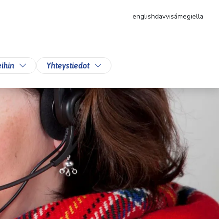
english
davvisámegiella
likkoa
Vaihda alasvetovalikkoa
Vaihda alasvetovalikkoa
ihin
Yhteystiedot