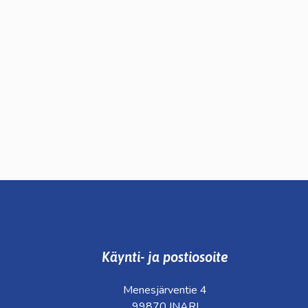
Käynti- ja postiosoite
Menesjärventie 4
99870 INARI