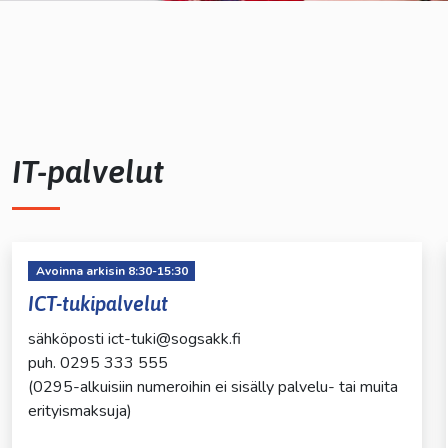
kosketus-
ja
pyyhkäisyliikkeitä.
IT-palvelut
lasvetovalikkoa
Avoinna arkisin 8:30-15:30
ICT-tukipalvelut
sähköposti ict-tuki@sogsakk.fi
puh. 0295 333 555
(0295-alkuisiin numeroihin ei sisälly palvelu- tai muita
erityismaksuja)