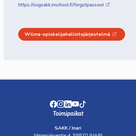
https://sogsakk.inschool.fi/forgotpasswd
Wilma-opiskelijahallintojärjestelmä
Facebook
Instagram
LinkedIn
Youtube
TikTok
Toimipaikat
SAKK / Inari
Menesjärventie 4, 99870 INARI