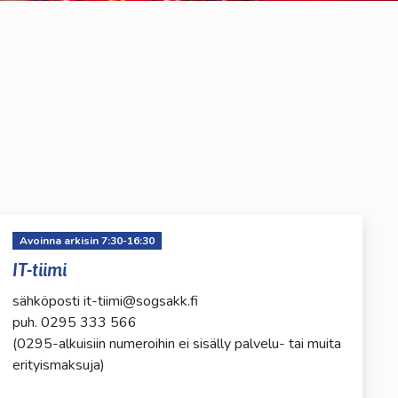
Avoinna arkisin 7:30-16:30
IT-tiimi
sähköposti it-tiimi@sogsakk.fi
​​​​​​​puh. 0295 333 566
(0295-alkuisiin numeroihin ei sisälly palvelu- tai muita
erityismaksuja)