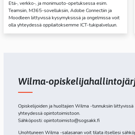
Etä-, verkko-, ja monimuoto-opetuksessa esim.
Teamsiin, M365-sovelluksiin, Adobe Connectiin ja
lasvetovalikkoa
Moodleen liittyvissä kysymyksissä ja ongelmissa voit
olla yhteydessä oppilaitoksemme ICT-tukipalveluun.
lasvetovalikkoa
lasvetovalikkoa
lasvetovalikkoa
lasvetovalikkoa
Wilma-opiskelijahallintojä
Opiskelijoiden ja huoltajien Wilma -tunnuksiin liittyvissä
yhteydessä opintotoimistoon.
Sähköposti: opintotoimisto@sogsakk.fi
Unohtuneen Wilma -salasanan voit tilata itsellesi sähköp