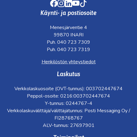
Facebook
Instagram
LinkedIn
Youtube
TikTok
Käynti- ja postiosoite
Menesjärventie 4
99870 INARI
Puh. 040 723 7309
Puh. 040 723 7319
Henkilöstön yhteystiedot
Laskutus
Verkkolaskuosoite (OVT-tunnus): 003702447674
Peppol-osoite: 0216:003702447674
Y-tunnus: 0244767-4
Verkkolaskuvälittäjä/välittäjätunnus: Posti Messaging Oy /
FI28768767
ALV-tunnus: 27697901