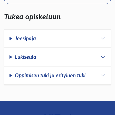
kosketus-
ja
pyyhkäisyliikkeitä.
Tukea opiskeluun
Jeesipaja
Lukiseula
Oppimisen tuki ja erityinen tuki