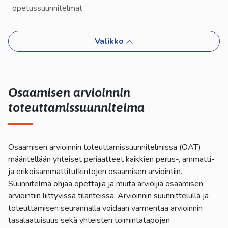
kosketus-
opetussuunnitelmat
ja
pyyhkäisyliikkeitä.
Valikko
Osaamisen arvioinnin
toteuttamissuunnitelma
Osaamisen arvioinnin toteuttamissuunnitelmissa (OAT)
määritellään yhteiset periaatteet kaikkien perus-, ammatti-
ja erikoisammattitutkintojen osaamisen arviointiin.
Suunnitelma ohjaa opettajia ja muita arvioijia osaamisen
arviointiin liittyvissä tilanteissa. Arvioinnin suunnittelulla ja
toteuttamisen seurannalla voidaan varmentaa arvioinnin
tasalaatuisuus sekä yhteisten toimintatapojen