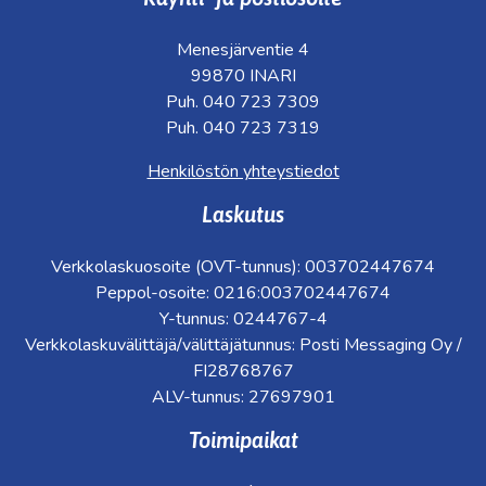
Menesjärventie 4
99870 INARI
Puh. 040 723 7309
Puh. 040 723 7319
Henkilöstön yhteystiedot
Laskutus
Verkkolaskuosoite (OVT-tunnus): 003702447674
Peppol-osoite: 0216:003702447674
Y-tunnus: 0244767-4
Verkkolaskuvälittäjä/välittäjätunnus: Posti Messaging Oy /
FI28768767
ALV-tunnus: 27697901
Toimipaikat