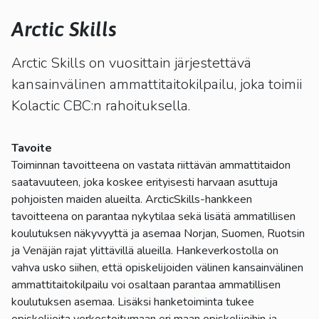
kosketus-
ja
Arctic Skills
pyyhkäisyliikkeitä.
Arctic Skills on vuosittain järjestettävä
kansainvälinen ammattitaitokilpailu, joka toimii
Kolactic CBC:n rahoituksella.
Tavoite
Toiminnan tavoitteena on vastata riittävän ammattitaidon
saatavuuteen, joka koskee erityisesti harvaan asuttuja
pohjoisten maiden alueilta. ArcticSkills-hankkeen
tavoitteena on parantaa nykytilaa sekä lisätä ammatillisen
koulutuksen näkyvyyttä ja asemaa Norjan, Suomen, Ruotsin
ja Venäjän rajat ylittävillä alueilla. Hankeverkostolla on
vahva usko siihen, että opiskelijoiden välinen kansainvälinen
ammattitaitokilpailu voi osaltaan parantaa ammatillisen
koulutuksen asemaa. Lisäksi hanketoiminta tukee