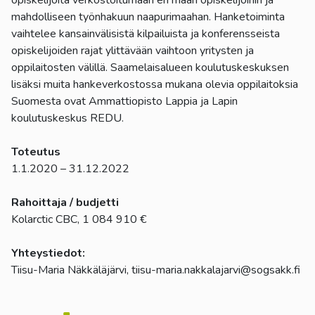
opiskelijoita verkostoitumaan eri maan opiskelijoihin ja
mahdolliseen työnhakuun naapurimaahan. Hanketoiminta
vaihtelee kansainvälisistä kilpailuista ja konferensseista
opiskelijoiden rajat ylittävään vaihtoon yritysten ja
oppilaitosten välillä. Saamelaisalueen koulutuskeskuksen
lisäksi muita hankeverkostossa mukana olevia oppilaitoksia
Suomesta ovat Ammattiopisto Lappia ja Lapin
koulutuskeskus REDU.
Toteutus
1.1.2020 – 31.12.2022
Rahoittaja / budjetti
Kolarctic CBC, 1 084 910 €
Yhteystiedot:
Tiisu-Maria Näkkäläjärvi, tiisu-maria.nakkalajarvi@sogsakk.fi