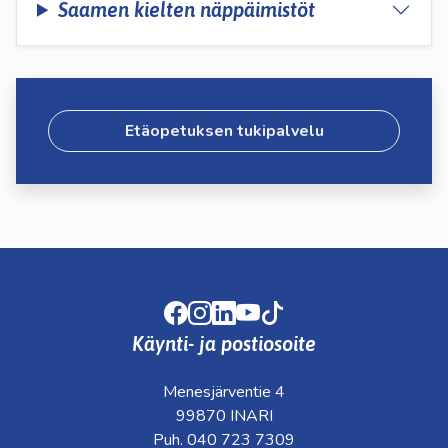
Saamen kielten näppäimistöt
Etäopetuksen tukipalvelu
Facebook
Instagram
LinkedIn
Youtube
TikTok
Käynti- ja postiosoite
Menesjärventie 4
99870 INARI
Puh. 040 723 7309