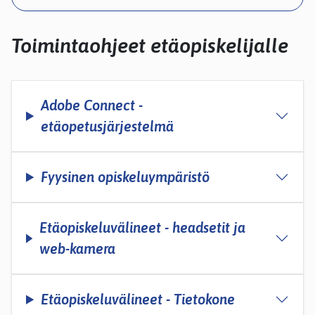
kosketus-
ja
pyyhkäisyliikkeitä.
Toimintaohjeet etäopiskelijalle
Adobe Connect -
etäopetusjärjestelmä
Fyysinen opiskeluympäristö
Etäopiskeluvälineet - headsetit ja
web-kamera
Etäopiskeluvälineet - Tietokone