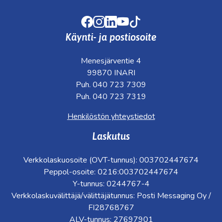
Facebook
Instagram
LinkedIn
Youtube
TikTok
Käynti- ja postiosoite
Menesjärventie 4
99870 INARI
Puh. 040 723 7309
Puh. 040 723 7319
Henkilöstön yhteystiedot
Laskutus
Verkkolaskuosoite (OVT-tunnus): 003702447674
Peppol-osoite: 0216:003702447674
Y-tunnus: 0244767-4
Verkkolaskuvälittäjä/välittäjätunnus: Posti Messaging Oy /
FI28768767
ALV-tunnus: 27697901