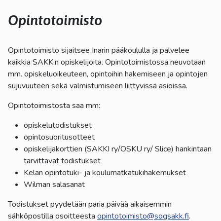
kosketus-
ja
Opintotoimisto
pyyhkäisyliikkeitä.
Opintotoimisto sijaitsee Inarin pääkoululla ja palvelee
kaikkia SAKK:n opiskelijoita. Opintotoimistossa neuvotaan
mm. opiskeluoikeuteen, opintoihin hakemiseen ja opintojen
sujuvuuteen sekä valmistumiseen liittyvissä asioissa.
Opintotoimistosta saa mm:
opiskelutodistukset
opintosuoritusotteet
opiskelijakorttien (SAKKI ry/OSKU ry/ Slice) hankintaan
tarvittavat todistukset
Kelan opintotuki- ja koulumatkatukihakemukset
Wilman salasanat
Todistukset pyydetään paria päivää aikaisemmin
sähköpostilla osoitteesta
opintotoimisto@sogsakk.fi
.