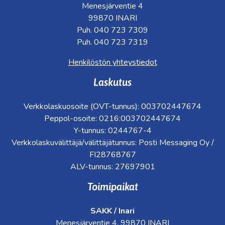
Menesjärventie 4
99870 INARI
Puh. 040 723 7309
Puh. 040 723 7319
Henkilöstön yhteystiedot
Laskutus
Verkkolaskuosoite (OVT-tunnus): 003702447674
Peppol-osoite: 0216:003702447674
Y-tunnus: 0244767-4
Verkkolaskuvälittäjä/välittäjätunnus: Posti Messaging Oy /
FI28768767
ALV-tunnus: 27697901
Toimipaikat
SAKK / Inari
Menesjärventie 4, 99870 INARI