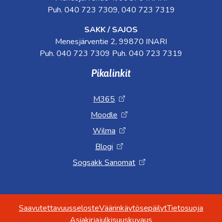
Puh. 040 723 7309, 040 723 7319
SAKK / SAJOS
Menesjärventie 2, 99870 INARI
Puh. 040 723 7309 Puh. 040 723 7319
Pikalinkit
M365
Moodle
Wilma
Blogi
Sogsakk Sanomat
Saavutettavuusseloste
Väärinkäytösepäilyt
Tietosuoja
Asiakirjajulkisuuskuvaus