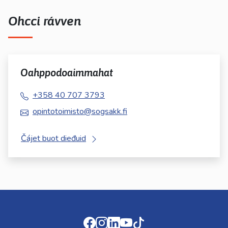
Ohcci rávven
Oahppodoaimmahat
+358 40 707 3793
opintotoimisto@sogsakk.fi
Čájet buot dieđuid
Facebook
Instagram
LinkedIn
Youtube
TikTok