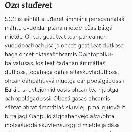
kosketus-
Oza stuđeret
ja
pyyhkäisyliikkeitä.
SOG:is sáhtát stuđeret ámmáhii persovnnalaš
máhtu ovddidanplána mielde iežas bálgá
mielde. Ohccit geat leat loahpaheamen
vuođđooahpahusa ja ohccit geat leat dutkosa
haga ohcet oktasašohcamis Opintopolku-
bálvalusas. Jos leat čađahan ámmátlaš
dutkosa, logahaga dahje allaskuvladutkosa,
ohcan dáhpáhuvvá njuolga oahppolágádussii.
Earáid skuvlejumiid oasis ohcan lea njuolga
oahppolágádussii. Ollesáigásaš ohcamis
sáhtát ohcat ámmátlaš skuvlejupmái njuovžilit
birra jagi. Oahpuid álggahanvejolašvuohta
molsašuddá skuvlensurggiid mielde ja dása