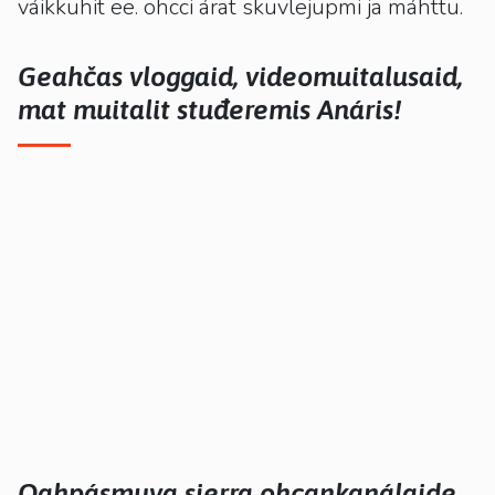
váikkuhit ee. ohcci árat skuvlejupmi ja máhttu.
Geahčas vloggaid, videomuitalusaid,
mat muitalit stuđeremis Anáris!
Oahpásmuva sierra ohcankanálaide