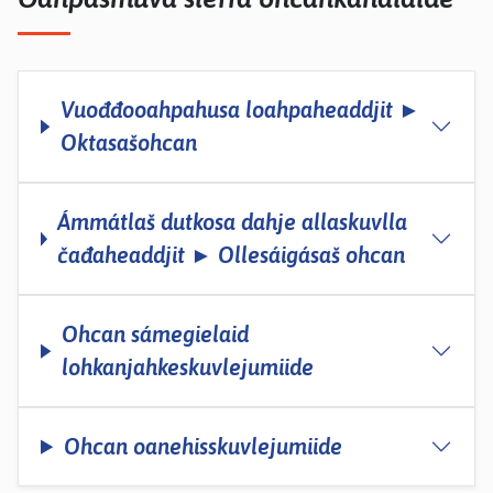
Vuođđooahpahusa loahpaheaddjit ►
Oktasašohcan
Ámmátlaš dutkosa dahje allaskuvlla
čađaheaddjit ► Ollesáigásaš ohcan
Ohcan sámegielaid
lohkanjahkeskuvlejumiide
Ohcan oanehisskuvlejumiide