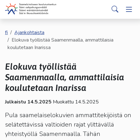
english
davvisámegiella
Siirry pääsisältöön
Siirry päävalikkoon
Sear
Hakijalle
Vaih
Valitse
käytettävissä
Opiskelijalle
fi
Ajankohtaista
Vaih
oleva
Elokuva työllistää Saamenmaalla, ammattilaisia
tulos
koulutetaan Inarissa
ylös-
Kumppaneille
Vaih
ja
Elokuva työllistää
alasnuolilla.
Palvelut
Vaih
Siirry
Saamenmaalla, ammattilaisia
valittuun
koulutetaan Inarissa
Tutustu meihin
Vaih
hakutulokseen
painamalla
Julkaistu 14.5.2025
Muokattu 14.5.2025
enteriä.
Yhteystiedot
Vaih
Kosketuslaitteiden
Pula saamelaiselokuvien ammattitekijöistä on
käyttäjät
selätettävissä valtioiden rajat ylittävällä
voivat
yhteistyöllä Saamenmaalla. Tähän
käyttää