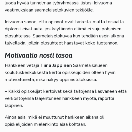
luoda hyvää tunnelmaa työryhmässä, listasi Idivuoma
vaatimuksiaan saamelaiselokuvien tekijöille.
Idivuoma sanoo, että opinnot ovat tärkeitä, mutta toisaalta
diplomit eivät auta, jos käytännön elämä ei suju pohjoisen
olosuhteissa. Saamelaiselokuvaa kun tehdään usein ulkona
talvellakin, jolloin olosuhteet haastavat koko tuotannon.
Motivaatio nosti tasoa
Hankkeen vetäjä
Tiina Jäppinen
Saamelaisalueen
koulutuskeskuksesta kertoi opiskelijoiden olleen hyvin
motivoituneita, mikä näkyy oppimistuloksissa.
– Kaikki opiskelijat kertoivat sekä taitojensa kasvaneen että
verkostojensa laajentuneen hankkeen myötä, raportoi
Jäppinen.
Ainoa asia, mikä ei muuttunut hankkeen aikana oli
opiskelijoiden mielenkiinto alaa kohtaan.