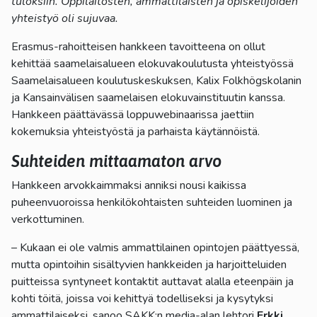
tuloksiin. Oppilaitosten, ammattilaisten ja opiskelijoiden
yhteistyö oli sujuvaa.
Erasmus-rahoitteisen hankkeen tavoitteena on ollut
kehittää saamelaisalueen elokuvakoulutusta yhteistyössä
Saamelaisalueen koulutuskeskuksen, Kalix Folkhögskolanin
ja Kansainvälisen saamelaisen elokuvainstituutin kanssa.
Hankkeen päättävässä loppuwebinaarissa jaettiin
kokemuksia yhteistyöstä ja parhaista käytännöistä.
Suhteiden mittaamaton arvo
Hankkeen arvokkaimmaksi anniksi nousi kaikissa
puheenvuoroissa henkilökohtaisten suhteiden luominen ja
verkottuminen.
– Kukaan ei ole valmis ammattilainen opintojen päättyessä,
mutta opintoihin sisältyvien hankkeiden ja harjoitteluiden
puitteissa syntyneet kontaktit auttavat alalla eteenpäin ja
kohti töitä, joissa voi kehittyä todelliseksi ja kysytyksi
ammattilaiseksi, sanoo SAKK:n media-alan lehtori
Erkki