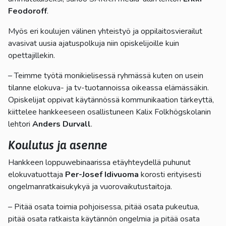
Feodoroff
.
Myös eri koulujen välinen yhteistyö ja oppilaitosvierailut
avasivat uusia ajatuspolkuja niin opiskelijoille kuin
opettajillekin.
– Teimme työtä monikielisessä ryhmässä kuten on usein
tilanne elokuva- ja tv-tuotannoissa oikeassa elämässäkin.
Opiskelijat oppivat käytännössä kommunikaation tärkeyttä,
kiittelee hankkeeseen osallistuneen Kalix Folkhögskolanin
lehtori
Anders Durvall
.
Koulutus ja asenne
Hankkeen loppuwebinaarissa etäyhteydellä puhunut
elokuvatuottaja
Per-Josef Idivuoma
korosti erityisesti
ongelmanratkaisukykyä ja vuorovaikutustaitoja.
– Pitää osata toimia pohjoisessa, pitää osata pukeutua,
pitää osata ratkaista käytännön ongelmia ja pitää osata