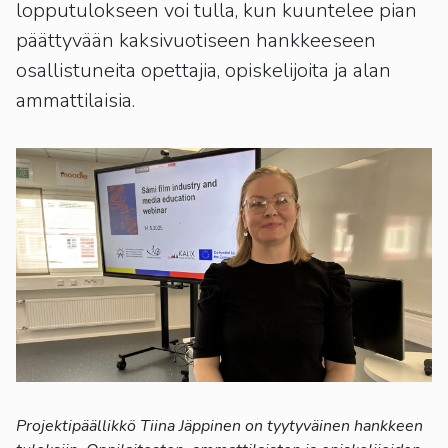
kosketus-
lopputulokseen voi tulla, kun kuuntelee pian
ja
päättyvään kaksivuotiseen hankkeeseen
pyyhkäisyliikkeitä.
osallistuneita opettajia, opiskelijoita ja alan
ammattilaisia.
Projektipäällikkö Tiina Jäppinen on tyytyväinen hankkeen