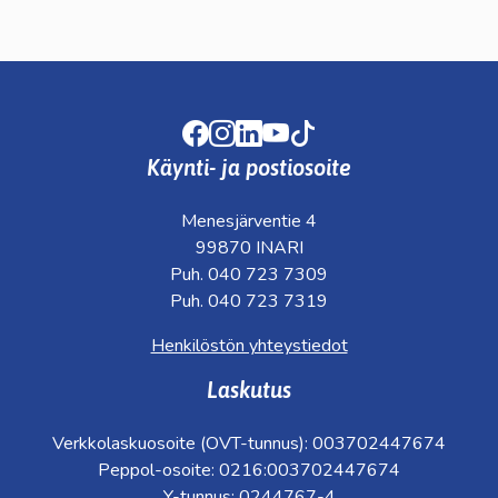
Facebook
Instagram
LinkedIn
Youtube
TikTok
Käynti- ja postiosoite
Menesjärventie 4
99870 INARI
Puh. 040 723 7309
Puh. 040 723 7319
Henkilöstön yhteystiedot
Laskutus
Verkkolaskuosoite (OVT-tunnus): 003702447674
Peppol-osoite: 0216:003702447674
Y-tunnus: 0244767-4