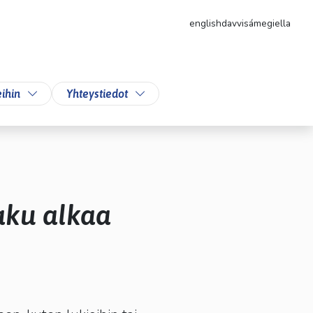
english
davvisámegiella
likkoa
Vaihda alasvetovalikkoa
Vaihda alasvetovalikkoa
ihin
Yhteystiedot
haku alkaa