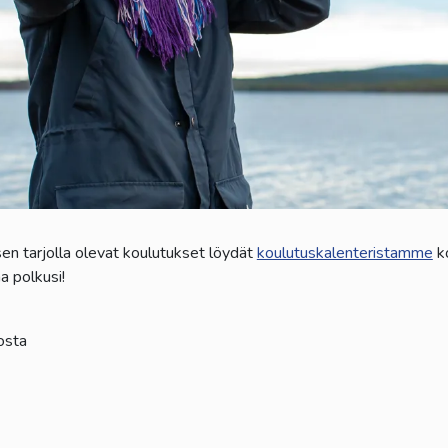
n tarjolla olevat koulutukset löydät
koulutuskalenteristamme
ko
a polkusi!
osta