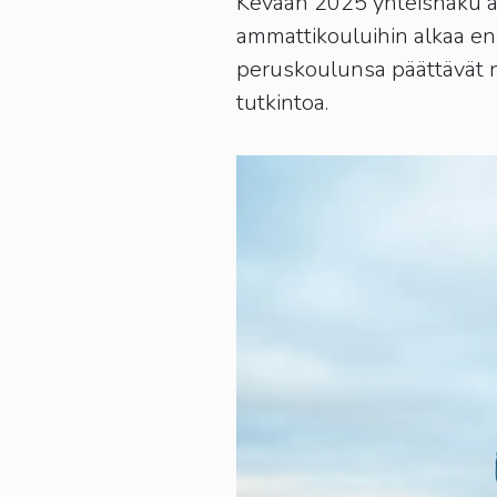
Kevään 2025 yhteishaku am
ammattikouluihin alkaa ensi
peruskoulunsa päättävät nuo
tutkintoa.