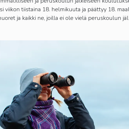
matilliseen ja peruskoulun jälkeiseen koulutuksee
kosketus-
 viikon tiistaina 18. helmikuuta ja päättyy 18. maa
ja
ret ja kaikki ne, joilla ei ole vielä peruskoulun jä
pyyhkäisyliikkeitä.