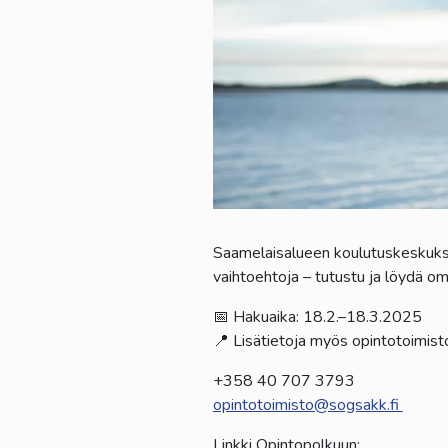
Saamelaisalueen koulutuskeskukse
vaihtoehtoja – tutustu ja löydä om
📅 Hakuaika: 18.2.–18.3.2025
📍 Lisätietoja myös opintotoimist
+358 40 707 3793
opintotoimisto@sogsakk.fi
Linkki Opintopolkuun: