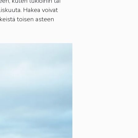
n, kuten lukioihin tai
liskuuta. Hakea voivat
lkeistä toisen asteen