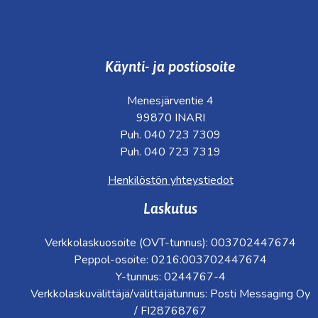
Käynti- ja postiosoite
Menesjärventie 4
99870 INARI
Puh. 040 723 7309
Puh. 040 723 7319
Henkilöstön yhteystiedot
Laskutus
Verkkolaskuosoite (OVT-tunnus): 003702447674
Peppol-osoite: 0216:003702447674
Y-tunnus: 0244767-4
Verkkolaskuvälittäjä/välittäjätunnus: Posti Messaging Oy
/ FI28768767