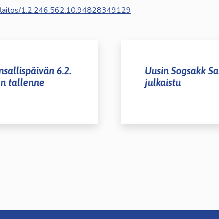
oppilaitos/1.2.246.562.10.94828349129
sallispäivän 6.2.
Uusin Sogsakk S
n tallenne
julkaistu