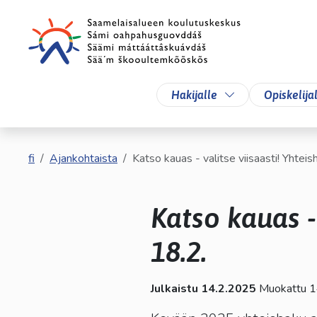
Siirry pääsisältöön
Siirry päävalikkoon
Vaihda alasvetova
Hakijalle
Opiskelija
fi
Ajankohtaista
Katso kauas - valitse viisaasti! Yhteis
Katso kauas -
18.2.
Julkaistu 14.2.2025
Muokattu 1