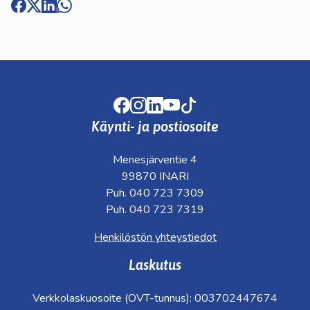
Facebook
Instagram
LinkedIn
Youtube
TikTok
Käynti- ja postiosoite
Menesjärventie 4
99870 INARI
Puh. 040 723 7309
Puh. 040 723 7319
Henkilöstön yhteystiedot
Laskutus
Verkkolaskuosoite (OVT-tunnus): 003702447674