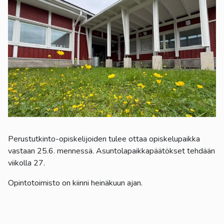
kosketus-
ja
pyyhkäisyliikkeitä.
Perustutkinto-opiskelijoiden tulee ottaa opiskelupaikka
vastaan 25.6. mennessä. Asuntolapaikkapäätökset tehdään
viikolla 27.
Opintotoimisto on kiinni heinäkuun ajan.