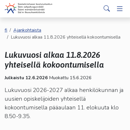
english
davvisámegiella
Siirry pääsisältöön
Siirry päävalikkoon
Sear
Hakijalle
Vaih
Valitse
käytettävissä
Opiskelijalle
fi
Ajankohtaista
Vaih
oleva
Lukuvuosi alkaa 11.8.2026 yhteisellä kokoontumisella
tulos
ylös-
Kumppaneille
Vaih
Lukuvuosi alkaa 11.8.2026
ja
alasnuolilla.
yhteisellä kokoontumisella
Palvelut
Vaih
Siirry
valittuun
Julkaistu 12.6.2026
Muokattu 15.6.2026
Tutustu meihin
Vaih
hakutulokseen
painamalla
Lukuvuosi 2026-2027 alkaa henkilökunnan ja
enteriä.
uusien opiskelijoiden yhteisellä
Yhteystiedot
Vaih
Kosketuslaitteiden
kokoontumisella pääaulaan 11. elokuuta klo
käyttäjät
8.50-9.35.
voivat
käyttää