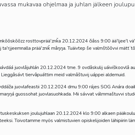
 Luvassa mukavaa ohjelmaa ja juhlan jälkeen joulu
kosketus-
ja
pyyhkäisyliikkeitä.
mkõõskõõzz rosttovprääʹznǩa 20.12.2024 čiâss 9:00 ääʹljeeʹl vä
ij taʹrjjeemnalla prääʹzniǩ mâŋŋa. Tuäivtep še valmštõõvvi mättʼ
ávdáá juovlâjuhlán 20.12.2024 tme. 9 ovdâskulij uáiviškoovlâ au
a. Lieggâsávt tiervâpuáttim meid valmâštuvij uáppei aldemuid.
ddáža juovlafeastii 20.12.2024 dmu 9:00 rájes SOG Anára doa
a maŋŋá guossohat juovlasuohkada. Mii sávvat válmmaštuvvi stud
tuskeskuksen joulujuhlaan 20.12.2024 klo 9:00 alkaen pääkoulu
tteeksi. Toivotamme myös valmistuvien opiskelijoiden lähipiirin lä