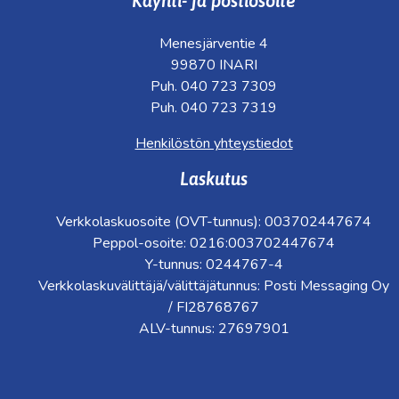
Käynti- ja postiosoite
Menesjärventie 4
99870 INARI
Puh. 040 723 7309
Puh. 040 723 7319
Henkilöstön yhteystiedot
Laskutus
Verkkolaskuosoite (OVT-tunnus): 003702447674
Peppol-osoite: 0216:003702447674
Y-tunnus: 0244767-4
Verkkolaskuvälittäjä/välittäjätunnus: Posti Messaging Oy
/ FI28768767
ALV-tunnus: 27697901