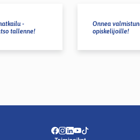
atkailu -
Onnea valmistune
atso tallenne!
opiskelijoille!
Facebook
Instagram
LinkedIn
Youtube
TikTok