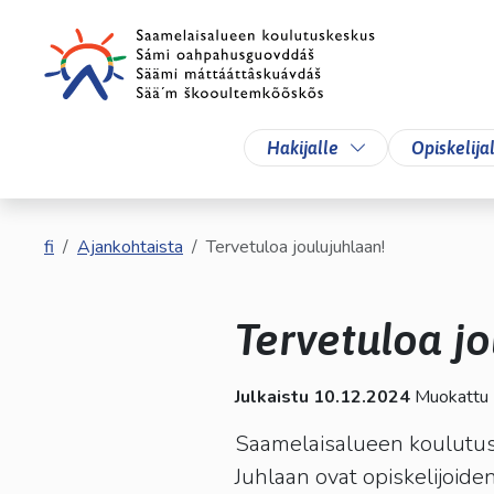
Siirry pääsisältöön
Siirry päävalikkoon
Vaihda alasvetova
Hakijalle
Opiskelija
fi
Ajankohtaista
Tervetuloa joulujuhlaan!
Tervetuloa jo
Julkaistu 10.12.2024
Muokattu
Saamelaisalueen koulutusk
Juhlaan ovat opiskelijoiden