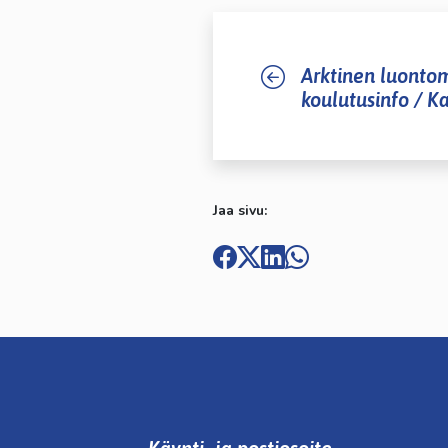
Arktinen luontom
koulutusinfo / K
Jaa sivu: