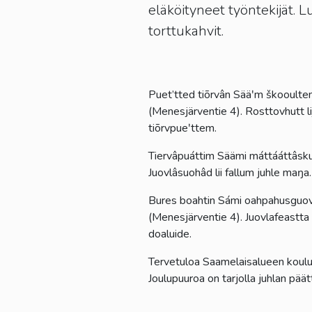
eläköityneet työntekijät.
torttukahvit.
Puet’tted tiõrvân Sääʹm škooulte
(Menesjärventie 4). Rosttovhutt l
tiõrvpueʹttem.
Tiervâpuáttim Säämi máttááttâsku
Juovlâsuohâd lii fallum juhle maŋ
Bures boahtin Sámi oahpahusguov
(Menesjärventie 4). Juovlafeastt
doaluide.
Tervetuloa Saamelaisalueen koulu
Joulupuuroa on tarjolla juhlan pää