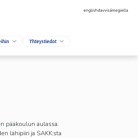
english
davvisámegiella
likkoa
Vaihda alasvetovalikkoa
Vaihda alasvetovalikkoa
ihin
Yhteystiedot
en pääkoulun aulassa.
en lähipiiri ja SAKK:sta