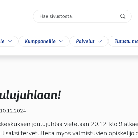
Search
Valitse
käytettävissä
oleva
likkoa
Vaihda alasvetovalikkoa
Vaihda alasvetovalikkoa
Vaihda alasvetova
lle
Kumppaneille
Palvelut
Tutustu me
tulos
ylös-
ja
alasnuolilla.
Siirry
valittuun
ulujuhlaan!
hakutulokseen
painamalla
enteriä.
 10.12.2024
Kosketuslaitteiden
käyttäjät
eskuksen joulujuhlaa vietetään 20.12. klo 9 alka
voivat
 lisäksi tervetulleita myös valmistuvien opiskelijoid
käyttää