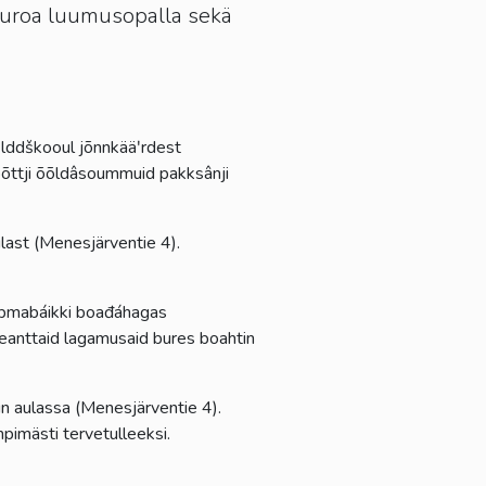
puuroa luumusopalla sekä
ʹlddškooul jõnnkääʹrdest
tõõttji õõldâsoummuid pakksânji
last (Menesjärventie 4).
ibmabáikki boađáhagas
eanttaid lagamusaid bures boahtin
n aulassa (Menesjärventie 4).
mpimästi tervetulleeksi.