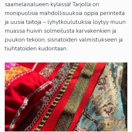
kosketus-
saamelaisalueen kylässä! Tarjolla on
ja
monipuolisia mahdollisuuksia oppia perinteitä
pyyhkäisyliikkeitä.
ja uusia taitoja – lyhytkoulutuksia löytyy muun
muassa huivin solmeilusta karvakenkien ja
puukon tekoon, sisnatöiden valmistukseen ja
tiuhtatöiden kudontaan.