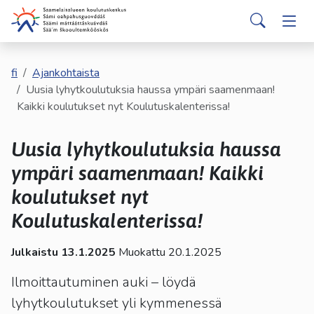
english
davvisámegiella
Siirry pääsisältöön
Siirry päävalikkoon
Sear
Hakijalle
Vaih
Valitse
käytettävissä
Opiskelijalle
fi
Ajankohtaista
Vaih
oleva
Uusia lyhytkoulutuksia haussa ympäri saamenmaan!
tulos
Kaikki koulutukset nyt Koulutuskalenterissa!
ylös-
Kumppaneille
Vaih
ja
Uusia lyhytkoulutuksia haussa
alasnuolilla.
Palvelut
Vaih
Siirry
ympäri saamenmaan! Kaikki
valittuun
koulutukset nyt
Tutustu meihin
Vaih
hakutulokseen
painamalla
Koulutuskalenterissa!
enteriä.
Yhteystiedot
Vaih
Kosketuslaitteiden
Julkaistu 13.1.2025
Muokattu 20.1.2025
käyttäjät
Ilmoittautuminen auki – löydä
voivat
käyttää
lyhytkoulutukset yli kymmenessä