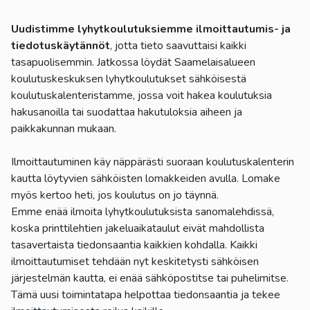
Uudistimme lyhytkoulutuksiemme ilmoittautumis- ja
tiedotuskäytännöt
, jotta tieto saavuttaisi kaikki
tasapuolisemmin. Jatkossa löydät Saamelaisalueen
koulutuskeskuksen lyhytkoulutukset sähköisestä
koulutuskalenteristamme, jossa voit hakea koulutuksia
hakusanoilla tai suodattaa hakutuloksia aiheen ja
paikkakunnan mukaan.
Ilmoittautuminen käy näppärästi suoraan koulutuskalenterin
kautta löytyvien sähköisten lomakkeiden avulla. Lomake
myös kertoo heti, jos koulutus on jo täynnä.
Emme enää ilmoita lyhytkoulutuksista sanomalehdissä,
koska printtilehtien jakeluaikataulut eivät mahdollista
tasavertaista tiedonsaantia kaikkien kohdalla. Kaikki
ilmoittautumiset tehdään nyt keskitetysti sähköisen
järjestelmän kautta, ei enää sähköpostitse tai puhelimitse.
Tämä uusi toimintatapa helpottaa tiedonsaantia ja tekee