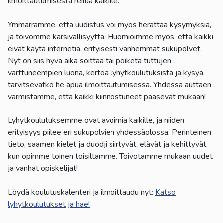
ilmoittautumisesta reilua kaikille.
Ymmärrämme, että uudistus voi myös herättää kysymyksiä,
ja toivomme kärsivällisyyttä. Huomioimme myös, että kaikki
eivät käytä internetiä, erityisesti vanhemmat sukupolvet.
Nyt on siis hyvä aika soittaa tai poiketa tuttujen
varttuneempien luona, kertoa lyhytkoulutuksista ja kysyä,
tarvitsevatko he apua ilmoittautumisessa. Yhdessä auttaen
varmistamme, että kaikki kiinnostuneet pääsevät mukaan!
Lyhytkoulutuksemme ovat avoimia kaikille, ja niiden
erityisyys piilee eri sukupolvien yhdessäolossa. Perinteinen
tieto, saamen kielet ja duodji siirtyvät, elävät ja kehittyvät,
kun opimme toinen toisiltamme. Toivotamme mukaan uudet
ja vanhat opiskelijat!
Löydä koulutuskalenteri ja ilmoittaudu nyt:
Katso
lyhytkoulutukset ja hae!