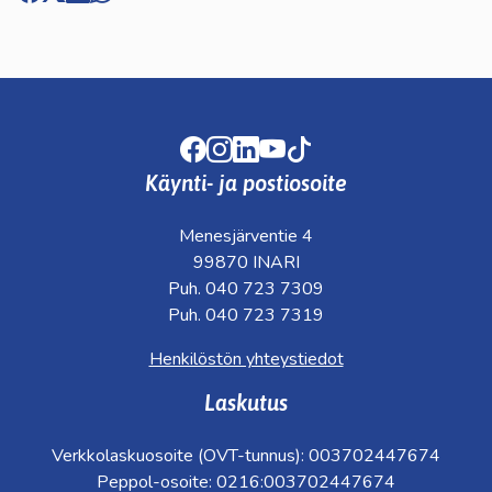
Facebook
Instagram
LinkedIn
Youtube
TikTok
Käynti- ja postiosoite
Menesjärventie 4
99870 INARI
Puh. 040 723 7309
Puh. 040 723 7319
Henkilöstön yhteystiedot
Laskutus
Verkkolaskuosoite (OVT-tunnus): 003702447674
Peppol-osoite: 0216:003702447674