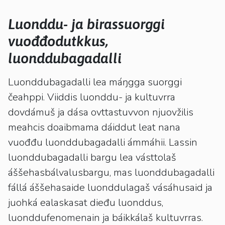
kosketus-
ja
Luonddu- ja birassuorggi
pyyhkäisyliikkeitä.
vuođđodutkkus,
luonddubagadalli
Luonddubagadalli lea máŋgga suorggi
čeahppi. Viiddis luonddu- ja kultuvrra
dovdámuš ja dása ovttastuvvon njuovžilis
meahcis doaibmama dáiddut leat nana
vuođđu luonddubagadalli ámmáhii. Lassin
luonddubagadalli bargu lea vásttolaš
áššehasbálvalusbargu, mas luonddubagadalli
fállá áššehasaide luonddulagaš vásáhusaid ja
juohká ealaskasat dieđu luonddus,
luonddufenomenain ja báikkálaš kultuvrras.