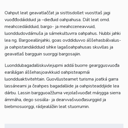
Oahput leat geavatlaččat ja sisttisdollet vuosttaš jagi
vuođđodáidduid ja –dieđuid oahpahusa. Dát leat omd.
meahccedáidduid, bargo- ja meahcceneavvuid,
luonddudovdámuša ja sámekultuvrra oahpahus. Nubbi jahki
lea ng. Bargoeallinjahki, goas ovddiduvvo áššehasbálvalus-
ja oahpistandáidduid sihke lagašoahpahusas skuvllas ja
geavatlaš bargguin suorggi bargosajiin.
Luonddubagadalliskuvlejupmi addá buorre gearggusvuođa
earálágan áššehasjoavkkuid oahpisteapmái
luondduaktivitehtain. Guovllusteamet turisma joatká garra
lassáneami ja čeahpes bagadalliide ja oahpisteaddjiide lea
dárbu. Lassin bargguoažžuma vejolašvuođat máŋgga sierra
ámmáha, dego sosiála- ja dearvvašvuođasurggiid ja
biebmosuorggi, rádjealážiin leat stuorrumin.