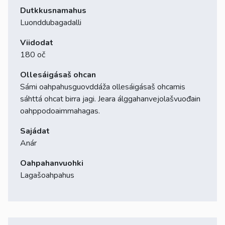
Dutkkusnamahus
Luonddubagadalli
Viidodat
180 oč
Ollesáigásaš ohcan
Sámi oahpahusguovddáža ollesáigásaš ohcamis
sáhttá ohcat birra jagi. Jeara álggahanvejolašvuođain
oahppodoaimmahagas.
Sajádat
Anár
Oahpahanvuohki
Lagašoahpahus