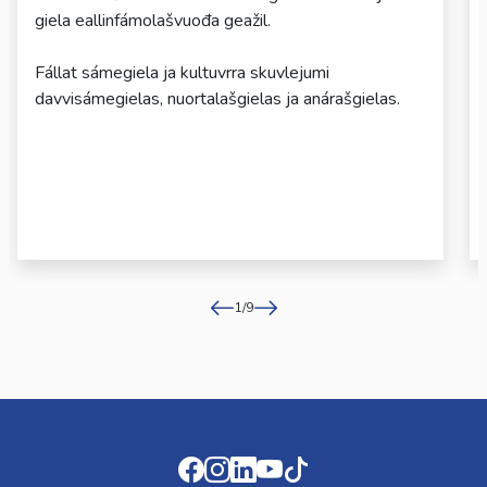
giela eallinfámolašvuođa geažil.
Fállat sámegiela ja kultuvrra skuvlejumi
davvisámegielas, nuortalašgielas ja anárašgielas.
1
/
9
Facebook
Instagram
LinkedIn
Youtube
TikTok