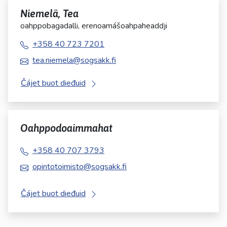
Niemelä, Tea
oahppobagadalli, erenoamášoahpaheaddji
+358 40 723 7201
tea.niemela@sogsakk.fi
Čájet buot dieđuid
Oahppodoaimmahat
+358 40 707 3793
opintotoimisto@sogsakk.fi
Čájet buot dieđuid