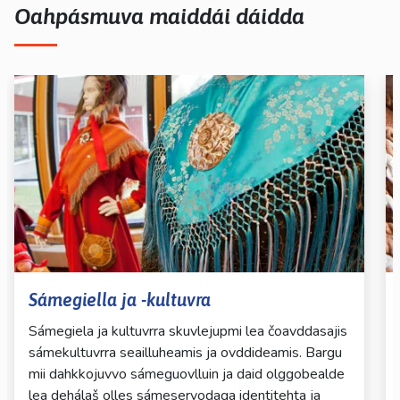
Oahpásmuva maiddái dáidda
Sámegiella ja -kultuvra
Sámegiela ja kultuvrra skuvlejupmi lea čoavddasajis
sámekultuvrra seailluheamis ja ovddideamis. Bargu
mii dahkkojuvvo sámeguovlluin ja daid olggobealde
lea dehálaš olles sámeservodaga identitehta ja