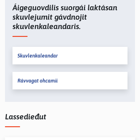
Áigeguovdilis suorgái laktásan
skuvlejumit gávdnojit
skuvlenkaleandaris.
Skuvlenkaleandar
Rávvagat ohcamii
Lassedieđut