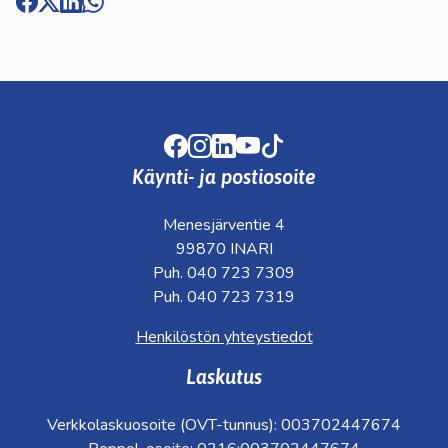
Facebook
Instagram
LinkedIn
Youtube
TikTok
Käynti- ja postiosoite
Menesjärventie 4
99870 INARI
Puh. 040 723 7309
Puh. 040 723 7319
Henkilöstön yhteystiedot
Laskutus
Verkkolaskuosoite (OVT-tunnus): 003702447674