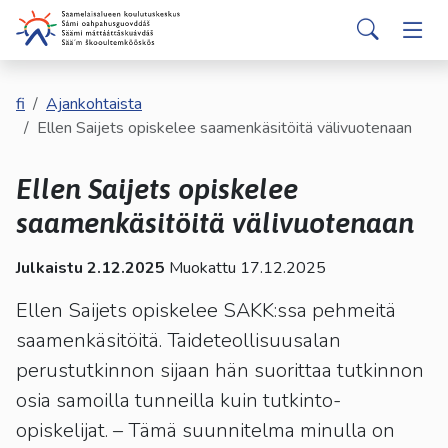
english
davvisámegiella
Siirry pääsisältöön
Siirry päävalikkoon
Sear
Hakijalle
Vaih
Valitse
käytettävissä
Opiskelijalle
fi
Ajankohtaista
Vaih
oleva
Ellen Saijets opiskelee saamenkäsitöitä välivuotenaan
tulos
ylös-
Kumppaneille
Vaih
Ellen Saijets opiskelee
ja
alasnuolilla.
saamenkäsitöitä välivuotenaan
Palvelut
Vaih
Siirry
valittuun
Julkaistu 2.12.2025
Muokattu 17.12.2025
Tutustu meihin
Vaih
hakutulokseen
painamalla
Ellen Saijets opiskelee SAKK:ssa pehmeitä
enteriä.
saamenkäsitöitä. Taideteollisuusalan
Yhteystiedot
Vaih
Kosketuslaitteiden
perustutkinnon sijaan hän suorittaa tutkinnon
käyttäjät
osia samoilla tunneilla kuin tutkinto-
voivat
käyttää
opiskelijat. – Tämä suunnitelma minulla on