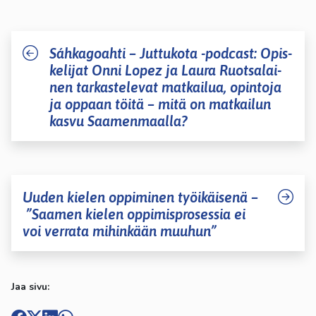
Sáh­ka­goah­ti – Jut­tu­ko­ta -pod­cast: Opis­
ke­li­jat Onni Lopez ja Laura Ruot­sa­lai­
nen tar­kas­te­le­vat mat­kai­lua, opin­to­ja
ja oppaan töitä – mitä on mat­kai­lun
kasvu Saa­men­maal­la?
Uuden kielen oppiminen työikäisenä –
”Saamen kielen oppimisprosessia ei
voi verrata mihinkään muuhun”
Jaa sivu: