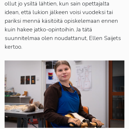
kosketus-
ollut jo ysiltä lähtien, kun sain opettajalta
ja
idean, että lukion jälkeen voisi vuodeksi tai
pyyhkäisyliikkeitä.
pariksi mennä käsitöitä opiskelemaan ennen
kuin hakee jatko-opintoihin. Ja tätä
suunnitelmaa olen noudattanut, Ellen Saijets
kertoo.