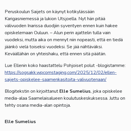
Peruskoulun Saijets on käynyt kotikylässään
Karigasniemessä ja lukion Utsjoella. Nyt hän pitää
välivuoden Inarissa duodjiin syventyen ennen kuin hakee
opiskelemaan Ouluun. – Alun perin ajattelin tulla vain
vuodeksi, mutta aika on mennyt niin nopeasti, että en tiedä
jäänkö vielä toiseksi vuodeksi. Se jää nähtäväksi.
Keväällähän on yhteishaku, että ennen sitä päätän.
Lue Ellenin koko haastattelu Pohjoiset polut -blogistamme:
https://sogsakk.wpcomstaging.com/2025/12/02/ellen-
saijets-opiskelee-saamenkasitoita-valivuotenaan/
Blogitekstin on kirjoittanut
Elle Sumelius
, joka opiskelee
media-alaa Saamelaisalueen koulutuskeskuksessa. Juttu on
tehty osana media-alan opintoja.
Elle Sumelius