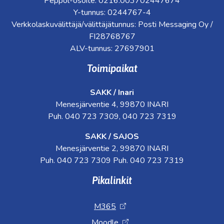
Peppol-osoite: 0216:003702447674
Y-tunnus: 0244767-4
Verkkolaskuvälittäjä/välittäjätunnus: Posti Messaging Oy /
FI28768767
ALV-tunnus: 27697901
Toimipaikat
SAKK / Inari
Menesjärventie 4, 99870 INARI
Puh. 040 723 7309, 040 723 7319
SAKK / SAJOS
Menesjärventie 2, 99870 INARI
Puh. 040 723 7309 Puh. 040 723 7319
Pikalinkit
M365
Moodle