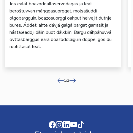
Jos ealát boazodoalloservodagas ja leat
beroštuvvan máŋggasuorggat, molsašuddi
olgobargguin, boazosuorggi oahput heivejit dutnje
bures. Áddet, ahte dávjá galgá bargat garrasit ja
hástaleaddji diliin buot dálkkiin. Bargu dáhpáhuvvá
ovttasbarggus eará boazodolliiguin doppe, gos du
ruohttasat leat.
1
/
2
Facebook
Instagram
LinkedIn
Youtube
TikTok