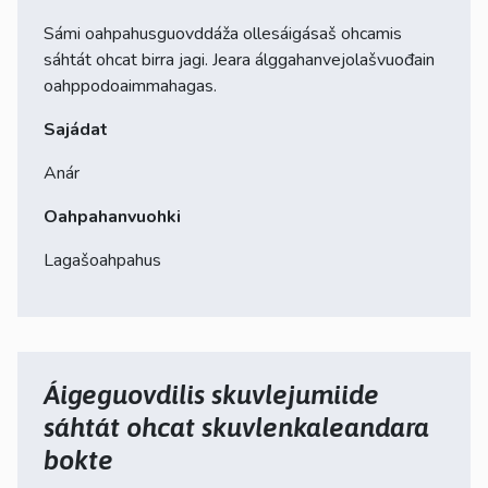
Sámi oahpahusguovddáža ollesáigásaš ohcamis
sáhtát ohcat birra jagi. Jeara álggahanvejolašvuođain
oahppodoaimmahagas.
Sajádat
Anár
Oahpahanvuohki
Lagašoahpahus
Áigeguovdilis skuvlejumiide
sáhtát ohcat skuvlenkaleandara
bokte