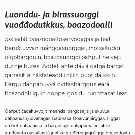
kosketus-
ja
Luonddu- ja birassuorggi
pyyhkäisyliikkeitä.
vuođđodutkkus, boazodoalli
Jos ealát boazodoalloservodagas ja leat
beroštuvvan máŋggasuorggat, molsašuddi
olgobargguin, boazosuorggi oahput heivejit
dutnje bures. Áddet, ahte dávjá galgá bargat
garrasit ja hástaleaddji diliin buot dálkkiin.
Bargu dáhpáhuvvá ovttasbarggus eará
boazodolliiguin doppe, gos du ruohttasat leat.
Oahput čađahuvvojit meahcis, bargosajis ja skuvlla
oahpahusnjuovahagas Gápmasa Doaivunjárggas. Figgat
ordnet oahpahusa ja bargosajis oahppama nu, ahte
stuđeanta oassálastá juohke stuđerenjagi áigge boazodoalu