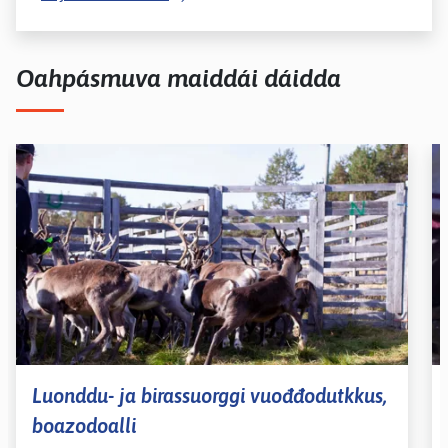
Oahpásmuva maiddái dáidda
Luonddu- ja birassuorggi vuođđodutkkus,
boazodoalli