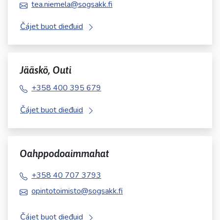
tea.niemela@sogsakk.fi
Čájet buot dieđuid
Jääskö, Outi
+358 400 395 679
Čájet buot dieđuid
Oahppodoaimmahat
+358 40 707 3793
opintotoimisto@sogsakk.fi
Čájet buot dieđuid