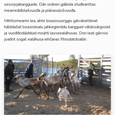
sesoŋŋabargguide. Dán ordnen gáibida stuđeanttas
mearrediđolašvuođa ja plánavulošvuođa.
Mihttomearrin lea, ahte boazosuorggis gárvánettiinat
hálddašat boazodoalu jahkegierddu bargguid váldosárgosiid
ja vuođđodáidduid moatti lasseealáhusas. Don leat gárvvis
joatkit sogat ealáhusa iehčanas fitnodatdoallin.