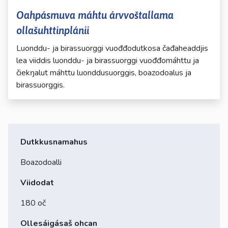
Oahpásmuva máhtu árvvoštallama
ollašuhttinplánii
Luonddu- ja birassuorggi vuođđodutkosa čađaheaddjis
lea viiddis luonddu- ja birassuorggi vuođđomáhttu ja
čiekŋalut máhttu luonddusuorggis, boazodoalus ja
birassuorggis.
Dutkkusnamahus
Boazodoalli
Viidodat
180 oč
Ollesáigásaš ohcan