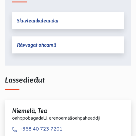
Skuvleankaleandar
Rávvagat ohcamii
Lassedieđut
Niemelä, Tea
oahppobagadalli, erenoamášoahpaheaddji
+358 40 723 7201