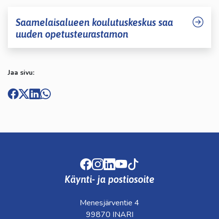
Saamelaisalueen koulutuskeskus saa
uuden opetusteurastamon
Jaa sivu:
Facebook
Instagram
LinkedIn
Youtube
TikTok
Käynti- ja postiosoite
Menesjärventie 4
99870 INARI