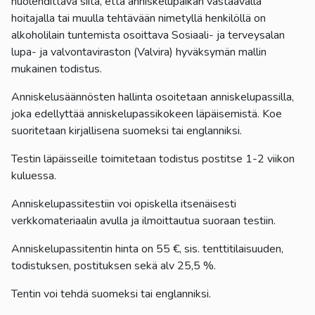
huolehdittava siitä, että anniskelupaikan vastaavalla
hoitajalla tai muulla tehtävään nimetyllä henkilöllä on
alkoholilain tuntemista osoittava Sosiaali- ja terveysalan
lupa- ja valvontaviraston (Valvira) hyväksymän mallin
mukainen todistus.
Anniskelusäännösten hallinta osoitetaan anniskelupassilla,
joka edellyttää anniskelupassikokeen läpäisemistä. Koe
suoritetaan kirjallisena suomeksi tai englanniksi.
Testin läpäisseille toimitetaan todistus postitse 1-2 viikon
kuluessa.
Anniskelupassitestiin voi opiskella itsenäisesti
verkkomateriaalin avulla ja ilmoittautua suoraan testiin.
Anniskelupassitentin hinta on 55 €, sis. tenttitilaisuuden,
todistuksen, postituksen sekä alv 25,5 %.
Tentin voi tehdä suomeksi tai englanniksi.