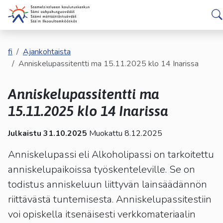
english
davvisámegiella
Siirry pääsisältöön
Siirry päävalikkoon
Hakijalle
Valitse
käytettävissä
Opiskelijalle
fi
Ajankohtaista
oleva
Anniskelupassitentti ma 15.11.2025 klo 14 Inarissa
tulos
ylös-
Kumppaneille
Anniskelupassitentti ma
ja
alasnuolilla.
15.11.2025 klo 14 Inarissa
Palvelut
Siirry
valittuun
Julkaistu 31.10.2025
Muokattu 8.12.2025
Tutustu meihin
hakutulokseen
painamalla
Anniskelupassi eli Alkoholipassi on tarkoitettu
enteriä.
anniskelupaikoissa työskenteleville. Se on
Yhteystiedot
Kosketuslaitteiden
todistus anniskeluun liittyvän lainsäädännön
käyttäjät
riittävästä tuntemisesta. Anniskelupassitestiin
voivat
käyttää
voi opiskella itsenäisesti verkkomateriaalin