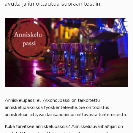
kosketus-
avulla ja ilmoittautua suoraan testiin.
ja
pyyhkäisyliikkeitä.
Anniskelupassi eli Alkoholipassi on tarkoitettu
anniskelupaikoissa työskenteleville. Se on todistus
anniskeluun liittyvän lainsäädännön riittävästä tuntemisesta.
Kuka tarvitsee anniskelupassia? Anniskeluluvanhaltijan on