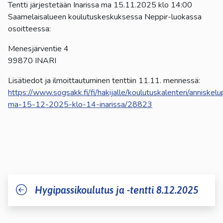
Tentti järjestetään Inarissa ma 15.11.2025 klo 14:00
Saamelaisalueen koulutuskeskuksessa Neppir-luokassa
osoitteessa:
Menesjärventie 4
99870 INARI
Lisätiedot ja ilmoittautuminen tenttiin 11.11. mennessä:
https://www.sogsakk.fi/fi/hakijalle/koulutuskalenteri/anniskelu
ma-15-12-2025-klo-14-inarissa/28823
Hygipassikoulutus ja -tentti 8.12.2025