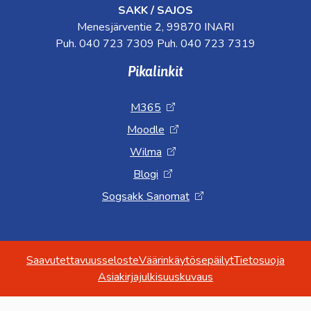
SAKK / SAJOS
Menesjärventie 2, 99870 INARI
Puh. 040 723 7309 Puh. 040 723 7319
Pikalinkit
M365
Moodle
Wilma
Blogi
Sogsakk Sanomat
Saavutettavuusseloste
Väärinkäytösepäilyt
Tietosuoja
Asiakirjajulkisuuskuvaus