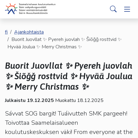
english
davvisámegiella
Siirry pääsisältöön
Siirry päävalikkoon
Sear
Hakijalle
Vaih
Valitse
käytettävissä
Opiskelijalle
fi
Ajankohtaista
Vaih
oleva
Buorit Juovllat ✨ Pyereh juovlah ✨ Šiõǧǧ rosttvid ✨
tulos
Hyvää Joulua ✨ Merry Christmas ✨
ylös-
Kumppaneille
Vaih
ja
Buorit Juovllat ✨ Pyereh juovlah
alasnuolilla.
Palvelut
Vaih
Siirry
✨ Šiõǧǧ rosttvid ✨ Hyvää Joulua
valittuun
✨ Merry Christmas ✨
Tutustu meihin
Vaih
hakutulokseen
painamalla
Julkaistu 19.12.2025
Muokattu 18.12.2025
enteriä.
Yhteystiedot
Vaih
Kosketuslaitteiden
Sávvat SOG bargit! Tuáivutteh SMK pargeeh!
käyttäjät
Toivottaa Saamelaisalueen
voivat
koulutuskeskuksen väki! From everyone at the
käyttää