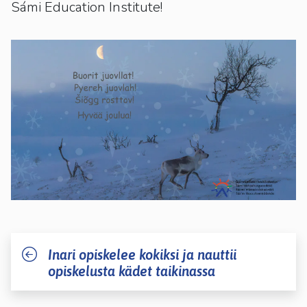
kosketus-
Sámi Education Institute!
ja
pyyhkäisyliikkeitä.
Inari opiskelee kokiksi ja nauttii
opiskelusta kädet taikinassa