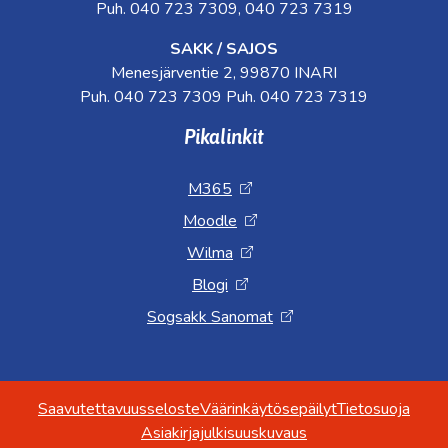
Puh. 040 723 7309, 040 723 7319
SAKK / SAJOS
Menesjärventie 2, 99870 INARI
Puh. 040 723 7309 Puh. 040 723 7319
Pikalinkit
M365
Moodle
Wilma
Blogi
Sogsakk Sanomat
Saavutettavuusseloste
Väärinkäytösepäilyt
Tietosuoja
Asiakirjajulkisuuskuvaus