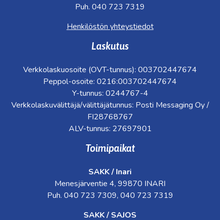
Puh. 040 723 7319
Henkilöstön yhteystiedot
Laskutus
Verkkolaskuosoite (OVT-tunnus): 003702447674
Peppol-osoite: 0216:003702447674
Y-tunnus: 0244767-4
Verkkolaskuvälittäjä/välittäjätunnus: Posti Messaging Oy /
FI28768767
ALV-tunnus: 27697901
Toimipaikat
SAKK / Inari
Menesjärventie 4, 99870 INARI
Puh. 040 723 7309, 040 723 7319
SAKK / SAJOS