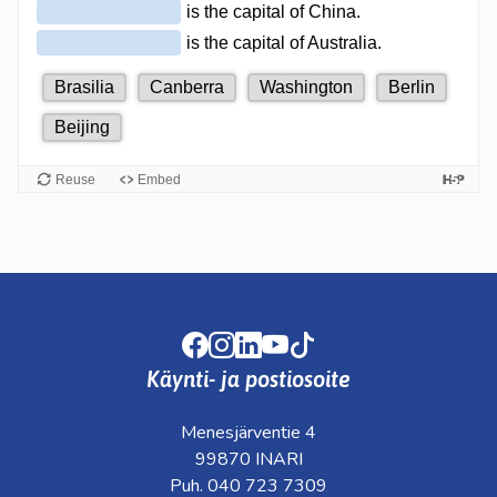
kosketus-
ja
pyyhkäisyliikkeitä.
Facebook
Instagram
LinkedIn
Youtube
TikTok
Käynti- ja postiosoite
Menesjärventie 4
99870 INARI
Puh. 040 723 7309